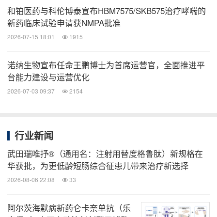
和铂医药与科伦博泰宣布HBM7575/SKB575治疗哮喘的
新药临床试验申请获NMPA批准
2026-07-15 18:01
1915
诺纳生物宣布任命王鹏博士为首席运营官，全面推进平
台能力建设与运营优化
2026-07-03 09:37
2154
行业新闻
武田瑞唯抒®（通用名：注射用替度格鲁肽）新规格在
华获批，为更低龄短肠综合征患儿带来治疗新选择
2026-08-06 22:08
33
阿尔茨海默病新药仑卡奈单抗（乐