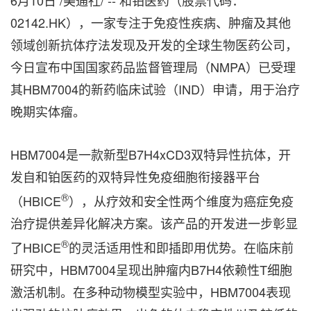
6月10日
/美通社/ -- 和铂医药（股票代码：
02142.HK），一家专注于免疫性疾病、肿瘤及其他
领域创新抗体疗法发现及开发的全球生物医药公司，
今日宣布中国国家药品监督管理局（NMPA）已受理
其HBM7004的新药临床试验（IND）申请，用于治疗
晚期实体瘤。
HBM7004是一款新型B7H4xCD3双特异性抗体，开
发自和铂医药的双特异性免疫细胞衔接器平台
®
（HBICE
），从疗效和安全性两个维度为癌症免疫
治疗提供差异化解决方案。该产品的开发进一步彰显
®
了HBICE
的灵活适用性和即插即用优势。在临床前
研究中，HBM7004呈现出肿瘤内B7H4依赖性T细胞
激活机制。在多种动物模型实验中，HBM7004表现