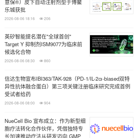
意保®）皮下自动注射剂型于博鳌
乐城获批
2026-08-06 18:16
206
英矽智能提名潜在"全球首创"
Target Y 抑制剂ISM9077为临床前
候选化合物
2026-08-06 08:30
860
信达生物宣布IBI363/TAK-928（PD-1/IL-2α-biased双特
异性抗体融合蛋白）第三项关键注册临床研究完成首例
受试者给药
2026-08-06 08:00
904
NueCell Bio 宣布成立：作为新型细
胞疗法转化合作伙伴，凭借独特专
长加速推动疗法从研发迈向 GMP