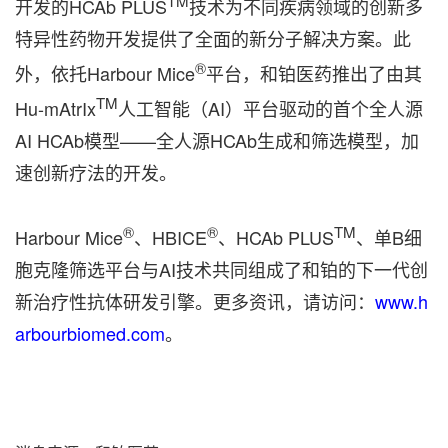
TM
开发的HCAb PLUS
技术为不同疾病领域的创新多
特异性药物开发提供了全面的新分子解决方案。此
®
外，依托Harbour Mice
平台，和铂医药推出了由其
TM
Hu-mAtrIx
人工智能（AI）平台驱动的首个全人源
AI HCAb模型——全人源HCAb生成和筛选模型，加
速创新疗法的开发。
®
®
TM
Harbour Mice
、HBICE
、HCAb PLUS
、单B细
胞克隆筛选平台与AI技术共同组成了和铂的下一代创
新治疗性抗体研发引擎。更多资讯，请访问：
www.h
arbourbiomed.com
。