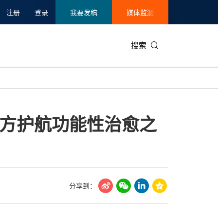
注册
登录
我要发稿
媒体监测
搜索
可持续发展
IT科技与互联网
日本
中国国际
零售业
韩国
方护航功能性治愈之
碳中和
娱乐时尚与艺术
新加坡
企业扩张
环境
泰国
新质生产力
健康与医疗制药
财报
农业与制
美国临床肿瘤学会(ASCO)
通信业
企业社会
旅游与酒
世界杯
会展
中国国际
房地产建
分享到：