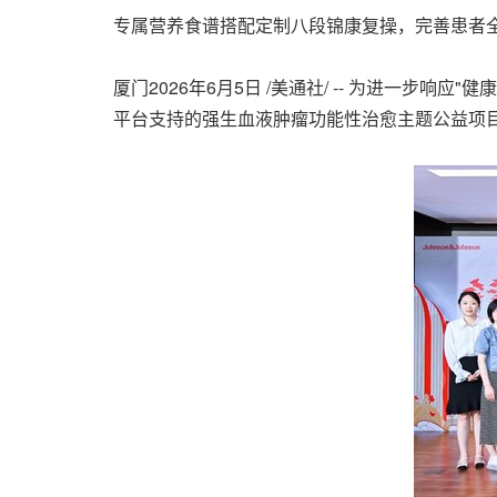
专属营养食谱搭配定制八段锦康复操，完善患者
厦门
2026年6月5日
/美通社/ -- 为进一步响
平台支持的强生血液肿瘤功能性治愈主题公益项