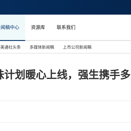
新闻稿中心
资源库
联系我们
美通社头条
多媒体新闻稿
上市公司新闻稿
国际消费电子展(CES)
汽车与交通
中国大陆
味计划暖心上线，强生携手多
投资并购
能源化工与环保
马来西亚
世界移动通信大会
教育与人力资源
澳大利亚
人工智能
体育
汉诺威工业博览会
广告营销传媒