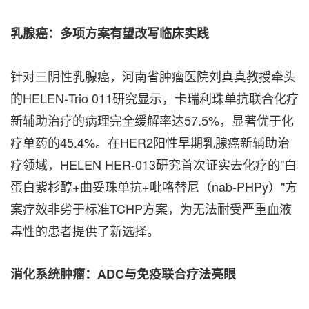
乳腺癌：多项方案有望改写临床实践
针对三阴性乳腺癌，河南省肿瘤医院刘真真教授牵头
的HELEN‑Trio 011研究显示，卡瑞利珠单抗联合化疗
新辅助治疗的病理完全缓解率达57.5%，显著优于化
疗单药的45.4%。在HER2阳性早期乳腺癌新辅助治
疗领域，HELEN HER‑013研究首次证实去化疗的"白
蛋白紫杉醇+曲妥珠单抗+吡咯替尼（nab‑PHPy）"方
案疗效非劣于标准TCHP方案，为无法耐受严重血液
毒性的患者提供了新选择。
消化系统肿瘤：
ADC
与免疫联合疗法亮眼