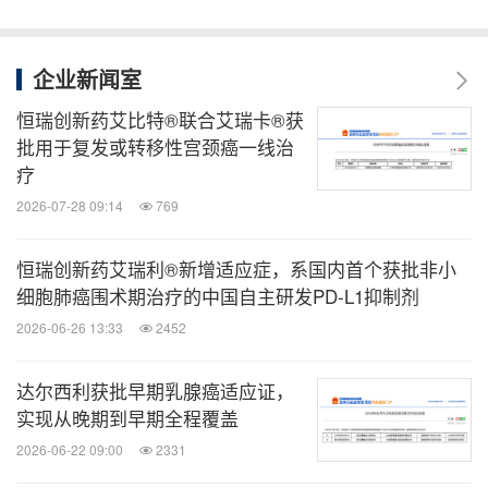
企业新闻室
恒瑞创新药艾比特®联合艾瑞卡®获
批用于复发或转移性宫颈癌一线治
疗
2026-07-28 09:14
769
恒瑞创新药艾瑞利®新增适应症，系国内首个获批非小
细胞肺癌围术期治疗的中国自主研发PD-L1抑制剂
2026-06-26 13:33
2452
达尔西利获批早期乳腺癌适应证，
实现从晚期到早期全程覆盖
2026-06-22 09:00
2331