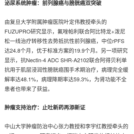
泌尿系统肿瘤：前列腺癌与膀胱癌双突破
由复旦大学附属肿瘤医院叶定伟教授牵头的
FUZUPRO研究显示，氟唑帕利联合阿比特龙+泼尼
松一线治疗转移性去势抵抗性前列腺癌，中位rPFS
达24.8个月，优于标准方案的19.9个月。另一项研究
显示，抗Nectin-4 ADC SHR-A2102联合阿得贝利单
抗用于肌层浸润性膀胱癌围手术期治疗，病理完全缓
解率达48.1%，病理降期率达59.3%，为肾功能不全
患者也带来了获益。
肿瘤支持治疗：止吐新药再添新证
中山大学肿瘤防治中心张力教授和李宇红教授牵头的