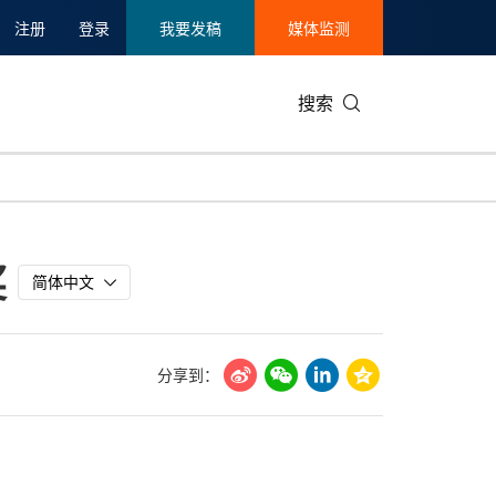
注册
登录
我要发稿
媒体监测
搜索
可持续发展
IT科技与互联网
日本
中国国际
零售业
韩国
奖
碳中和
娱乐时尚与艺术
新加坡
企业扩张
环境
泰国
简体中文
新质生产力
健康与医疗制药
财报
农业与制
美国临床肿瘤学会(ASCO)
通信业
企业社会
旅游与酒
分享到：
世界杯
会展
中国国际
房地产建