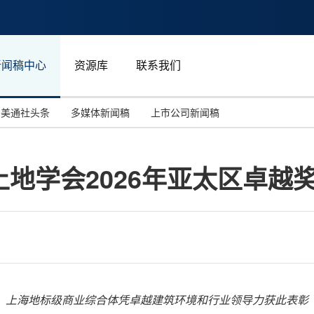
新闻稿中心
资源库
联系我们
美通社头条
多媒体新闻稿
上市公司新闻稿
国际消费电子展(CES)
汽车与交通
中国大陆
地学会2026年亚太区卓越
投资并购
能源化工与环保
马来西亚
世界移动通信大会
教育与人力资源
澳大利亚
人工智能
体育
汉诺威工业博览会
广告营销传媒
上海地标级商业综合体凭卓越建筑环境和行业领导力获此表彰