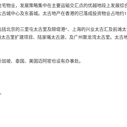
住宅物业，发展策略集中在主要运输交汇点的优越地段上发展综
古城中心及东荟城。太古地产在香港的已落成投资物业占地约15
包括北京的三里屯太古里及颐堤港^、上海的兴业太古汇及前滩
滩太古里扩建项目、陆家嘴太古源，及广州聚龙湾太古里。太古地
新加坡、泰国、美国迈阿密也设有办事处。
。