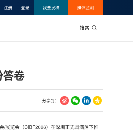
注册
登录
我要发稿
媒体监测
搜索
可持续发展
IT科技与互联网
日本
中国国际
零售业
韩国
份答卷
碳中和
娱乐时尚与艺术
新加坡
企业扩张
环境
泰国
新质生产力
健康与医疗制药
财报
农业与制
美国临床肿瘤学会(ASCO)
通信业
企业社会
旅游与酒
分享到：
世界杯
会展
中国国际
房地产建
/展览会（CIBF2026）在深圳正式圆满落下帷