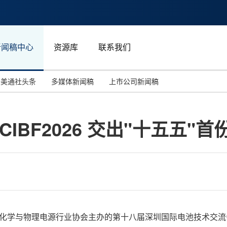
新闻稿中心
资源库
联系我们
美通社头条
多媒体新闻稿
上市公司新闻稿
国际消费电子展(CES)
汽车与交通
中国大陆
IBF2026 交出"十五五"首
投资并购
能源化工与环保
马来西亚
世界移动通信大会
教育与人力资源
澳大利亚
人工智能
体育
汉诺威工业博览会
广告营销传媒
，由中国化学与物理电源行业协会主办的第十八届深圳国际电池技术交流会