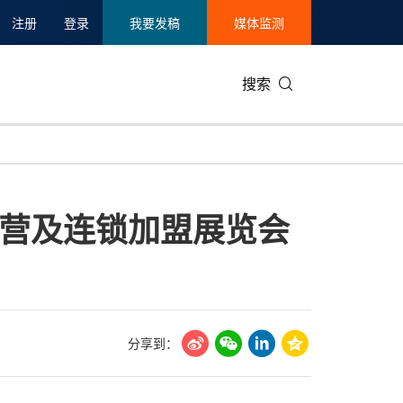
注册
登录
我要发稿
媒体监测
搜索
可持续发展
IT科技与互联网
日本
中国国际
零售业
韩国
营及连锁加盟展览会
碳中和
娱乐时尚与艺术
新加坡
企业扩张
环境
泰国
新质生产力
健康与医疗制药
财报
农业与制
美国临床肿瘤学会(ASCO)
通信业
企业社会
旅游与酒
世界杯
会展
中国国际
房地产建
分享到：