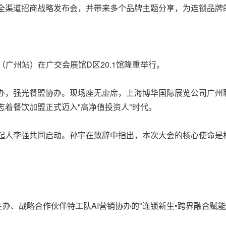
全渠道招商战略发布会，并带来多个品牌主题分享，为连锁品牌
（广州站）在广交会展馆D区20.1馆隆重举行。
办，强光餐盟协办。现场座无虚席，上海博华国际展览公司广州联
着餐饮加盟正式迈入"高净值投资人"时代。
起人李强共同启动。孙宇在致辞中指出，本次大会的核心使命是构
。
主办、战略合作伙伴特工队AI营销协办的"连锁新生•跨界融合赋