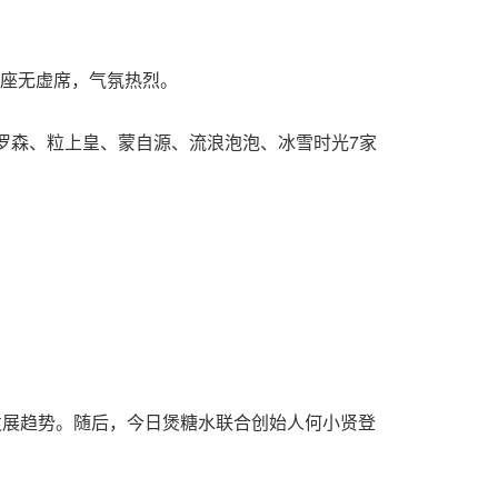
场座无虚席，气氛热烈。
罗森、粒上皇、蒙自源、流浪泡泡、冰雪时光7家
发展趋势。随后，今日煲糖水联合创始人何小贤登