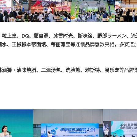
粒上皇、DQ、蒙自源、冰雪时光、斯味洛、野郎ラーメン、流
糖水、王椒椒本帮面馆、蒂丽雅宝
等连锁品牌悉数亮相，多赛道
林滷獅
・
滷味燒腊、三津汤包、洗脸熊、雅斯特、易乐宠等
品牌