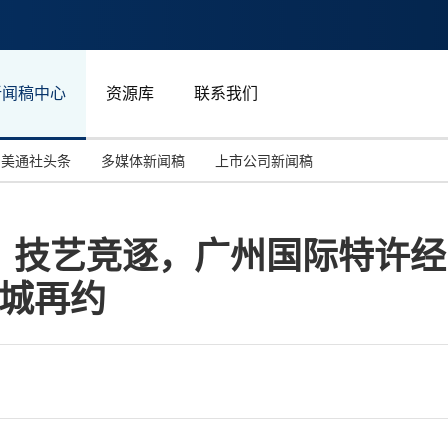
新闻稿中心
资源库
联系我们
美通社头条
多媒体新闻稿
上市公司新闻稿
国际消费电子展(CES)
汽车与交通
中国大陆
、技艺竞逐，广州国际特许经
投资并购
能源化工与环保
马来西亚
羊城再约
世界移动通信大会
教育与人力资源
澳大利亚
人工智能
体育
汉诺威工业博览会
广告营销传媒