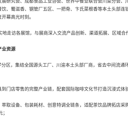
发展研究会、成都食品工业协会、世界中餐业联合会川菜分会、
餐饮、蜀滋香、钢管厂五区、一把骨、卞氏菜根香等本土头部连
证开幕高光时刻。
馆，实地走访各展馆，与展商深入交流产品创新、渠道拓展、区域合
产业资源
业态科学分区，集结全国源头工厂、川渝本土头部厂商，省去中间流
具到门店零售的完整产业链，配套国际咖啡文化节打造沉浸式体
、萃取设备、包装耗材、创意特调全链条，适配茶饮品牌拓店采
亿元；