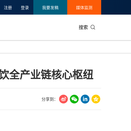
注册
登录
我要发稿
媒体监测
搜索
可持续发展
IT科技与互联网
日本
中国国际
零售业
韩国
店餐饮全产业链核心枢纽
碳中和
娱乐时尚与艺术
新加坡
企业扩张
环境
泰国
新质生产力
健康与医疗制药
财报
农业与制
美国临床肿瘤学会(ASCO)
通信业
企业社会
旅游与酒
分享到：
世界杯
会展
中国国际
房地产建