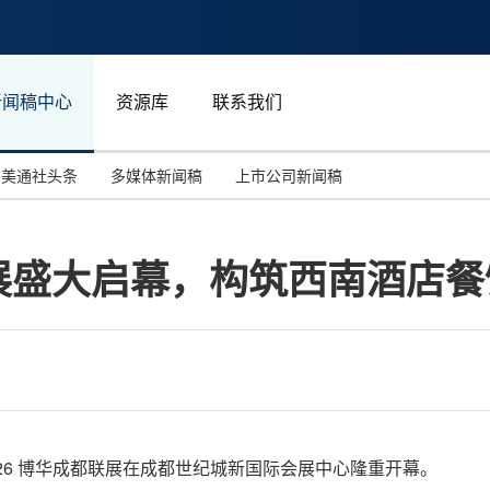
新闻稿中心
资源库
联系我们
美通社头条
多媒体新闻稿
上市公司新闻稿
国际消费电子展(CES)
汽车与交通
中国大陆
X成都展盛大启幕，构筑西南酒
投资并购
能源化工与环保
马来西亚
世界移动通信大会
教育与人力资源
澳大利亚
人工智能
体育
汉诺威工业博览会
广告营销传媒
上午，2026 博华成都联展在成都世纪城新国际会展中心隆重开幕。