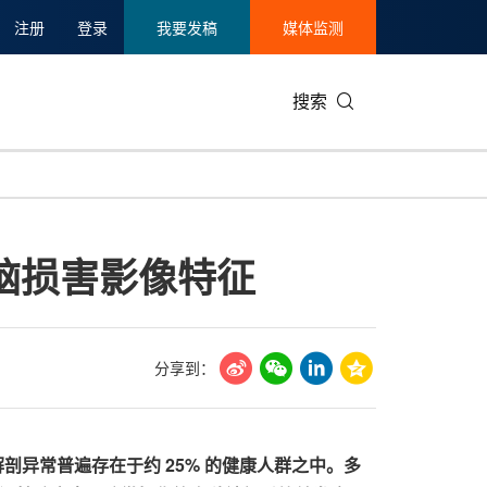
注册
登录
我要发稿
媒体监测
搜索
可持续发展
IT科技与互联网
日本
中国国际
零售业
韩国
 脑损害影像特征
碳中和
娱乐时尚与艺术
新加坡
企业扩张
环境
泰国
新质生产力
健康与医疗制药
财报
农业与制
美国临床肿瘤学会(ASCO)
通信业
企业社会
旅游与酒
分享到：
世界杯
会展
中国国际
房地产建
剖异常普遍存在于约 25% 的健康人群之中。多