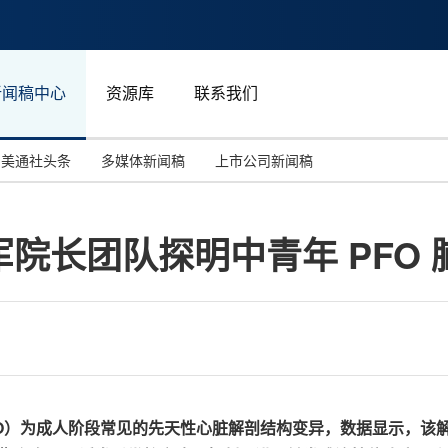
新闻稿中心
资源库
联系我们
美通社头条
多媒体新闻稿
上市公司新闻稿
国际消费电子展(CES)
汽车与交通
中国大陆
院长团队探明中青年 PFO
投资并购
能源化工与环保
马来西亚
世界移动通信大会
教育与人力资源
澳大利亚
人工智能
体育
汉诺威工业博览会
广告营销传媒
O）为成人阶段常见的先天性心脏解剖结构变异，数据显示，该解