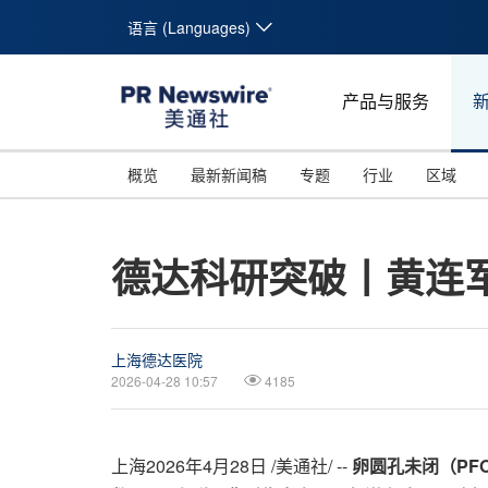
语言 (Languages)
产品与服务
概览
最新新闻稿
专题
行业
区域
德达科研突破丨黄连军
上海德达医院
2026-04-28 10:57
4185
上海
2026年4月28日
/美通社/ --
卵圆孔未闭（PF