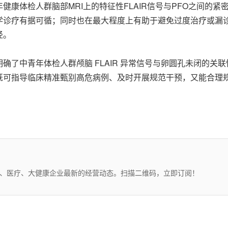
健康体检人群脑部MRI上的特征性
FLAIR
信号与PFO之间的紧
学诊疗有据可循；同时也在最大程度上有助于避免过度治疗或漏
径。
确了中青年体检人群颅脑 FLAIR 异常信号与卵圆孔未闭的关
既可指导临床精准甄别高危病例、及时开展规范干预，又能合理
药、医疗、大健康企业最新的经营动态。扫描二维码，立即订阅！