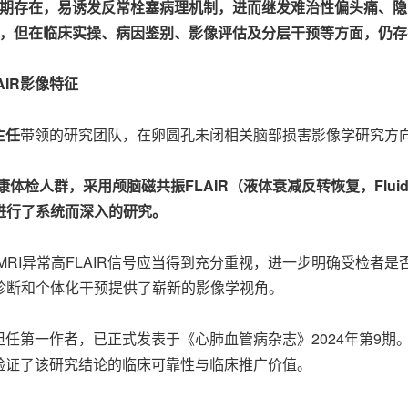
险长期存在，易诱发反常栓塞病理机制，进而继发难治性偏头痛、
指南，但在临床实操、病因鉴别、影像评估及分层干预等方面，仍
AIR
影像特征
主任
带领的研究团队，在卵圆孔未闭相关脑部损害影像学研究方
康体检人群，采用颅脑磁共振
FLAIR
（液体衰减反转恢复，Fluid At
进行了系统而深入的研究。
RI异常高FLAIR信号应当得到充分重视，进一步明确受检者是
诊断和个体化干预提供了崭新的影像学视角。
担任第一作者，已正式发表于《心肺血管病杂志》2024年第9
验证了该研究结论的临床可靠性与临床推广价值。