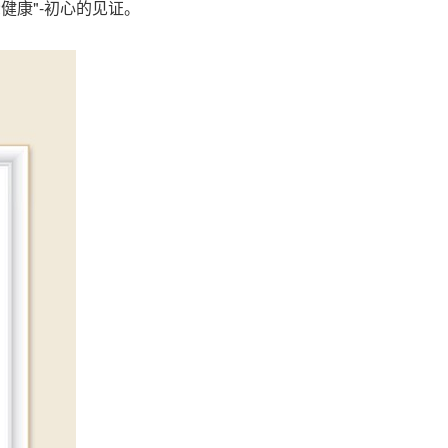
健康"-初心的见
证。