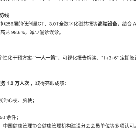
断防线
256层的低剂量CT、3.0T全数字化磁共振等
高端设备
，结合 
达 98.6
%
，减少漏诊误诊。
个性化干预方案-
"一人一策"
、可视化报告解读、"1+3+6" 定
服务
1.2 万人
次
，取得亮眼成绩：
展为心梗、脑梗；
50 余件；
"、中国健康管理协会健康管理机构建设分会会员单位等多项认可