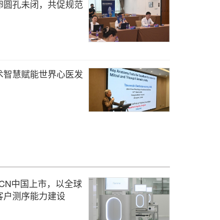
卵圆孔未闭，共促规范
术智慧赋能世界心医发
ies-CN中国上市，以全球
客户测序能力建设