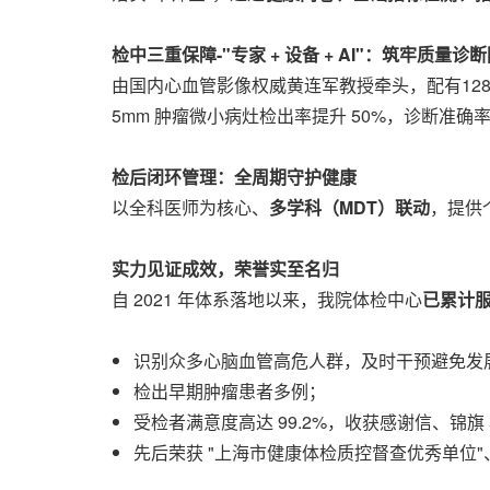
检中三重保障-"专家 + 设备 + AI"：筑牢质量诊
由国内心血管影像权威黄连军教授牵头，配有128排
5mm 肿瘤微小病灶检出率提升 50%，诊断准确率高
检后闭环管理：全周期守护健康
以全科医师为核心、
多学科（
MDT）联动
，提供
实力见证成效，荣誉实至名归
自 2021 年体系落地以来，我院体检中心
已累计
识别众多心脑血管高危人群，及时干预避免发
检出早期肿瘤患者多例；
受检者满意度高达 99.2%，收获感谢信、锦旗 
先后荣获 "上海市健康体检质控督查优秀单位