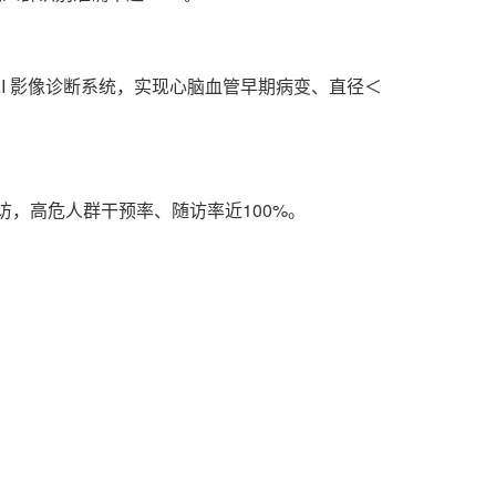
AI 影像诊断系统，实现心脑血管早期病变、直径＜
期随访，高危人群干预率、随访率近100
%
。
。