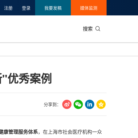
注册
登录
我要发稿
媒体监测
搜索
可持续发展
IT科技与互联网
日本
中国国际
零售业
韩国
新"优秀案例
碳中和
娱乐时尚与艺术
新加坡
企业扩张
环境
泰国
新质生产力
健康与医疗制药
财报
农业与制
美国临床肿瘤学会(ASCO)
通信业
企业社会
旅游与酒
分享到：
世界杯
会展
中国国际
房地产建
准健康管理服务体系
，在上海市社会医疗机构一众