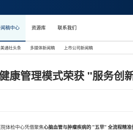
新闻稿中心
资源库
联系我们
美通社头条
多媒体新闻稿
上市公司新闻稿
国际消费电子展(CES)
汽车与交通
中国大陆
 健康管理模式荣获 "服务创
投资并购
能源化工与环保
马来西亚
世界移动通信大会
教育与人力资源
澳大利亚
人工智能
体育
汉诺威工业博览会
广告营销传媒
管医院体检中心凭借聚焦
心脑血管与肿瘤疾病的 "五早" 全流程精