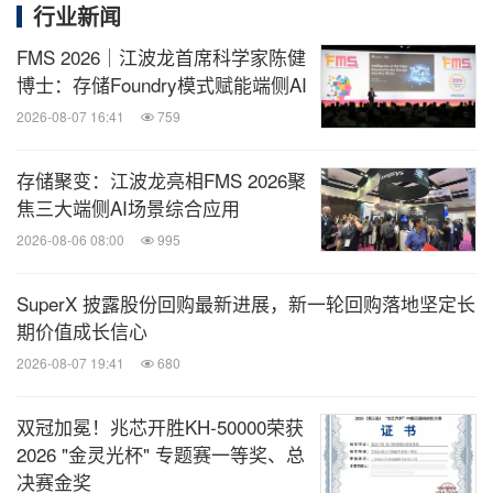
行业新闻
FMS 2026｜江波龙首席科学家陈健
博士：存储Foundry模式赋能端侧AI
2026-08-07 16:41
759
存储聚变：江波龙亮相FMS 2026聚
焦三大端侧AI场景综合应用
2026-08-06 08:00
995
SuperX 披露股份回购最新进展，新一轮回购落地坚定长
期价值成长信心
2026-08-07 19:41
680
双冠加冕！兆芯开胜KH‑50000荣获
2026 "金灵光杯" 专题赛一等奖、总
决赛金奖