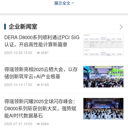
消息来源：北京得瑞领新科技有限公司
展示全文
全球TMT
企业新闻室
微信公众号“全球TMT”发布全球互联网、科
DERA D8000系列顺利通过PCI SIG
技、媒体、通讯企业的经营动态、财报信
息、企业并购消息。扫描二维码，立即订
认证，开启高性能计算新篇章
阅！
2025-10-29 15:00
4581
关键词：
电脑硬件
电脑/电子
电子组件
半导体
人工
得瑞领新亮相2025云栖大会，以存
智能
云计算/物联网
储创新筑牢云+AI产业根基
2025-10-14 17:00
6169
分享到：
得瑞领新闪耀2025全球闪存峰会：
D8000系列斩获创新大奖，强势赋
能AI时代数据基石
2025-07-31 10:00
5984