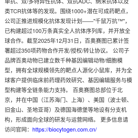
单抗、双/多特异性抗体、双抗ADC、纳米抗体以及
类TCR抗体等的发现。围绕1000+潜在可成药靶点，
公司正推进规模化抗体发现计划——"千鼠万抗™"，
已构建超过100万条真实全人抗体序列库，并开放全
球合作。截至2025年12月31日，百奥赛图已累计签
署超过350项药物合作开发/授权/转让协议。 公司子
品牌百奥动物已建立数千种基因编辑动物/细胞模
型，拥有全球规模领先的靶点人源化小鼠库，并为全
球客户提供临床前药理药效研究、基因编辑服务与模
型构建等全链条能力支持。 百奥赛图总部位于北
京，并在中国（江苏海门、上海）、美国（波士顿、
旧金山、圣地亚哥）及德国海德堡等地设有分支机
构，形成面向全球的研发与运营网络。 更多信息请
访问官网：
https://biocytogen.com.cn/