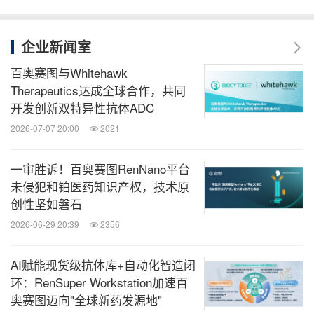
企业新闻室
百奥赛图与Whitehawk
Therapeutics达成全球合作，共同
开发创新双特异性抗体ADC
2026-07-07 20:00
2021
一审胜诉！百奥赛图RenNano平台
未侵犯和铂医药知识产权，技术原
创性坚如磐石
2026-06-29 20:39
2356
AI赋能现货级抗体库+自动化智造闭
环：RenSuper Workstation加速百
奥赛图迈向"全球新药发源地"