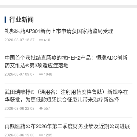
行业新闻
礼邦医药AP301新药上市申请获国家药监局受理
2026-08-07 18:37
410
中国首个获批结直肠癌的抗HER2产品！恒瑞ADC创新
药艾维达®第3项适应症落地
2026-08-07 09:07
1048
武田瑞唯抒®（通用名：注射用替度格鲁肽）新规格在
华获批，为更低龄短肠综合征患儿带来治疗新选择
2026-08-06 22:08
557
再鼎医药公布2026年第二季度财务业绩及近期公司进展
2026-08-06 19:00
1235