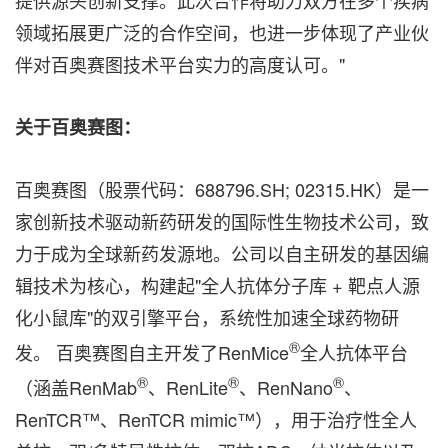
提供源头创新支撑。此次合作将助力双方在多个疾病
领域拓展更广泛的合作空间，也进一步体现了产业伙
伴对百奥赛图技术平台实力的高度认可。"
关于百奥赛图：
百奥赛图（股票代码：688796.SH; 02315.HK）是一
家创新技术驱动新药研发的国际性生物技术公司，致
力于成为全球新药发源地。公司以自主研发的基因编
辑技术为核心，构建起"全人抗体分子库 + 靶点人源
化小鼠库"的双引擎平台，系统性加速全球药物研
®
发。 百奥赛图自主开发了RenMice
全人抗体平台
®
®
®
（涵盖RenMab
、RenLite
、RenNano
、
RenTCR™、RenTCR mimic™），用于治疗性全人