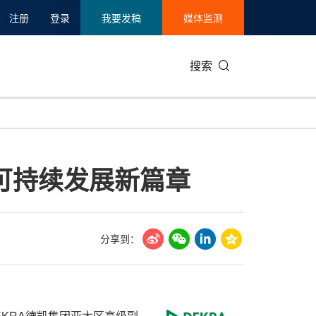
注册
登录
我要发稿
媒体监测
搜索
可持续发展
IT科技与互联网
日本
中国国际
零售业
韩国
可持续发展新篇章
碳中和
娱乐时尚与艺术
新加坡
企业扩张
环境
泰国
新质生产力
健康与医疗制药
财报
农业与制
美国临床肿瘤学会(ASCO)
通信业
企业社会
旅游与酒
分享到：
世界杯
会展
中国国际
房地产建
DEKRA德凯集团亚太区高级副