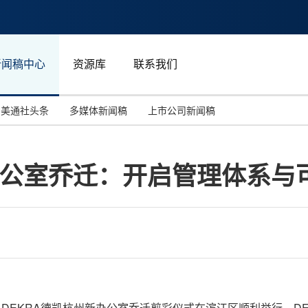
新闻稿中心
资源库
联系我们
美通社头条
多媒体新闻稿
上市公司新闻稿
国际消费电子展(CES)
汽车与交通
中国大陆
办公室乔迁：开启管理体系与
投资并购
能源化工与环保
马来西亚
世界移动通信大会
教育与人力资源
澳大利亚
人工智能
体育
汉诺威工业博览会
广告营销传媒
月27日，DEKRA德凯杭州新办公室乔迁剪彩仪式在滨江区顺利举行。