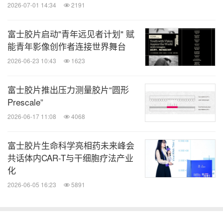
2026-07-01 14:34
2191
消息来源：富士胶片
富士胶片启动"青年远见者计划" 赋
能青年影像创作者连接世界舞台
全球TMT
2026-06-23 10:43
1623
微信公众号“全球TMT”发布全球互联网、科
富士胶片推出压力测量胶片“圆形
技、媒体、通讯企业的经营动态、财报信
息、企业并购消息。扫描二维码，立即订
Prescale”
阅！
2026-06-17 11:08
4068
关键词：
电脑/电子
半导体
一般制造业
富士胶片生命科学亮相药未来峰会
共话体内CAR-T与干细胞疗法产业
分享到：
化
2026-06-05 16:23
5891