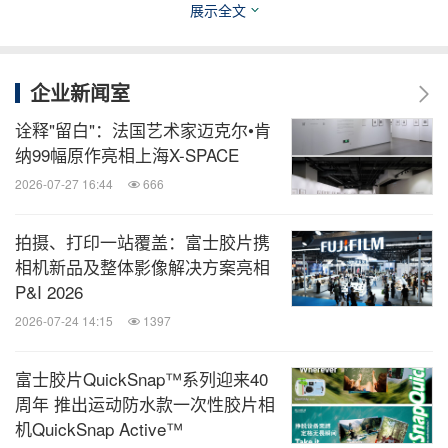
展示全文
新闻背景：
企业新闻室
富士胶片集团：由富士胶片株式会社、富士胶片商业
诠释"留白"：法国艺术家迈克尔•肯
纳99幅原作亮相上海X-SPACE
创新株式会社两大事业公司组成，全球联结子公司
2026-07-27 16:44
666
270家，员工7.2万余名，2024财年销售总额31,958
亿日元，营业利润3,302亿日元。（截至2025年3
拍摄、打印一站覆盖：富士胶片携
月）
相机新品及整体影像解决方案亮相
P&I 2026
富士胶片（中国）投资有限公司：富士胶片株式会社
2026-07-24 14:15
1397
在华业务统括机构，2001年4月12日成立，总部位于
富士胶片QuickSnap™系列迎来40
上海，业务领域包括数码相机、影像产品、印刷产
周年 推出运动防水款一次性胶片相
品、医疗产品、光电产品、产业材料等，注册资金
机QuickSnap Active™
2.134亿美元。