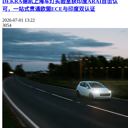
DEKRA德凯上海车灯实验室获印度ARAI目击认
可，一站式贯通欧盟ECE与印度双认证
2026-07-01 13:22
3054