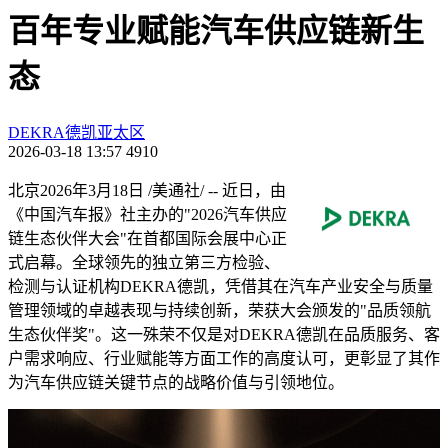
百年专业赋能汽车供应链新生
态
DEKRA德凯亚太区
2026-03-18 13:57
4910
北京
2026年3月18日
/美通社/ -- 近日，由
《中国汽车报》社主办的"2026汽车供应
链生态伙伴大会"在首都国际会展中心正
式启幕。全球领先的独立第三方检验、
检测与认证机构DEKRA德凯，凭借其在汽车产业安全与质量
管理领域的卓越表现与持续创新，荣获大会颁发的"品质领航
生态伙伴奖"。这一殊荣不仅是对DEKRA德凯在品质服务、客
户需求响应、行业赋能等方面工作的高度认可，更彰显了其作
为汽车供应链关键节点的战略价值与引领地位。