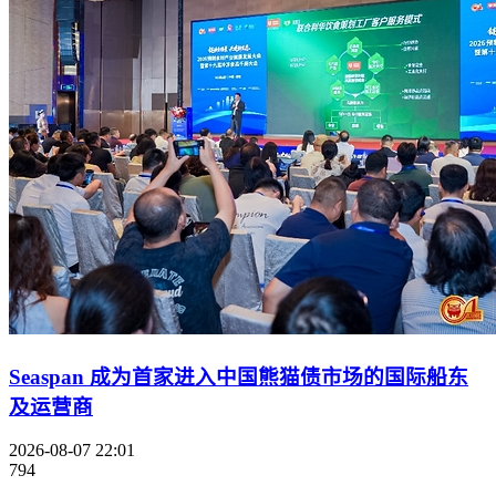
Seaspan 成为首家进入中国熊猫债市场的国际船东
及运营商
2026-08-07 22:01
794