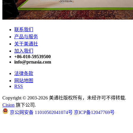
联系我们
产品与服务
关于美通社
加入我们
+86-010-59539500
info@prnasia.com
法律条款
网站地图
RSS
Copyright © 2003-2026 美通社版权所有，未经许可不得转载.
Cision
旗下公司.
京公网安备 11010502041074号
京ICP备12047769号