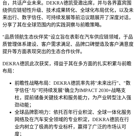
台，共话产业未来。DEKRA德凯受邀出席，并与各界嘉宾围
绕供应链韧性升级、技术成果转化、全球化布局优化，以及未
来出行、数字信任、可持续发展等前沿议题展开了深度对话，
分享了其在全球范围内的实践洞察与前瞻策略。
"品质领航生态伙伴奖"设立旨在表彰在汽车供应链领域，于品
质管理体系建设、客户需求满足、品牌口碑塑造及客户满意度
提升等方面表现突出的生态合作伙伴。
DEKRA德凯此次获奖，得益于其在多方面的扎实积累与前瞻
布局：
前瞻性战略布局：DEKRA德凯率先将"未来出行"、"数
字信任"与"可持续发展"确立为IMPACT 2030+战略支
柱，提前储备关键技术和服务能力，为产业转型注入强
劲动能；
全球品牌影响力：依托百年行业积淀、全球一体化服务
网络及在汽车安全领域的专业积淀，DEKRA德凯在行
业内树立了极高的专业标杆，赢得了广泛的市场认可
度；