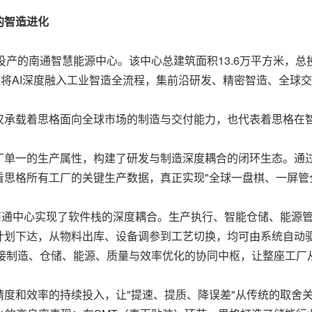
的智造进化
此次正式投产的南通智慧能源中心。该中心总建筑面积13.6万平方米
座将AI深度融入工业智造全流程，集前沿研发、精密智造、全球
仅承载着思格面向全球市场的制造与交付能力，也代表着思格在
厂单一的生产属性，构建了研发与制造深度耦合的闭环生态。通
思格所有工厂的关键生产数据，真正实现"全球一盘棋、一屏管
南通中心实现了软件栈的深度耦合。生产执行、智能仓储、能源
计划下达，从物料出库、设备调参到工艺切换，均可由系统自动
连接制造、仓储、能源、质量与效率优化的协同中枢，让整座工厂
度和效率的持续投入，让"提速、提质、降误差"从传统的取舍关