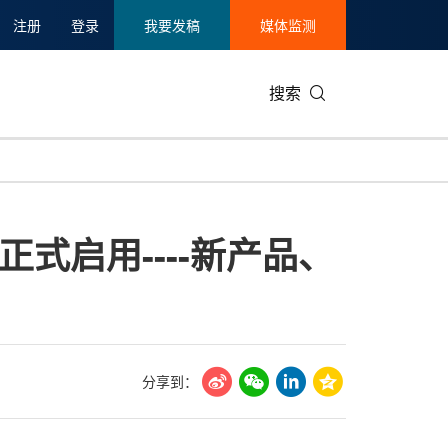
注册
登录
我要发稿
媒体监测
搜索
可持续发展
IT科技与互联网
日本
中国国际
零售业
韩国
式启用----新产品、
碳中和
娱乐时尚与艺术
新加坡
企业扩张
环境
泰国
新质生产力
健康与医疗制药
财报
农业与制
美国临床肿瘤学会(ASCO)
通信业
企业社会
旅游与酒
世界杯
会展
中国国际
房地产建
分享到：