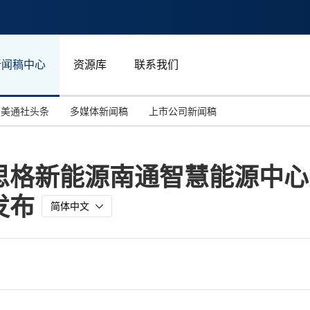
新闻稿中心
资源库
联系我们
美通社头条
多媒体新闻稿
上市公司新闻稿
国际消费电子展(CES)
汽车与交通
中国大陆
格新能源南通智慧能源中心正
投资并购
能源化工与环保
马来西亚
发布
世界移动通信大会
教育与人力资源
澳大利亚
简体中文
人工智能
体育
汉诺威工业博览会
广告营销传媒