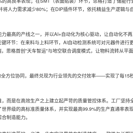
%的高良率表现；在SMT（表面贴装）环节，思格打造了储能行业最
并将人力需求减少80%；在DIP插件环节，依托精益生产逻辑与
力最高的产线之一，并以AI+自动化为核心驱动，让自动化不
关键环节：在来料与上料环节，AI自动检测系统可对元器件进行
端，思格首创"天车智运"与地空联合调度模式，让物料流转从平
"的全方位协同，最终兑现为行业领先的交付效率——实现了每15秒
准，而是在高效生产之上建立起严苛的质量管控体系。工厂坚持
世界级的高标准质量体系，并实现最高99.9%的生产直通率表
综合制造能力。