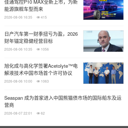
佳通驾控P10 MAX全新上市，为新
能源旗舰车型而来
2026-08-06 16:35
415
日产汽车第一财季扭亏为盈，2026
财年锚定稳健经营目标
2026-08-06 10:35
1056
旭化成与高化学签署Acetolyte™电
解液技术中国市场首个许可协议
2026-08-06 10:00
1063
Seaspan 成为首家进入中国熊猫债市场的国际船东及运
营商
2026-08-07 22:01
62