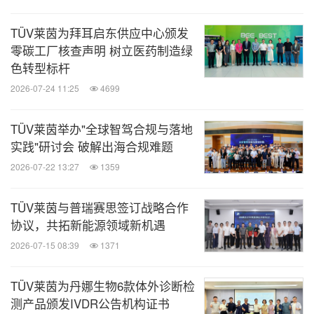
TÜV莱茵为拜耳启东供应中心颁发
零碳工厂核查声明 树立医药制造绿
色转型标杆
2026-07-24 11:25
4699
TÜV莱茵举办"全球智驾合规与落地
实践"研讨会 破解出海合规难题
2026-07-22 13:27
1359
TÜV莱茵与普瑞赛思签订战略合作
协议，共拓新能源领域新机遇
2026-07-15 08:39
1371
TÜV莱茵为丹娜生物6款体外诊断检
测产品颁发IVDR公告机构证书