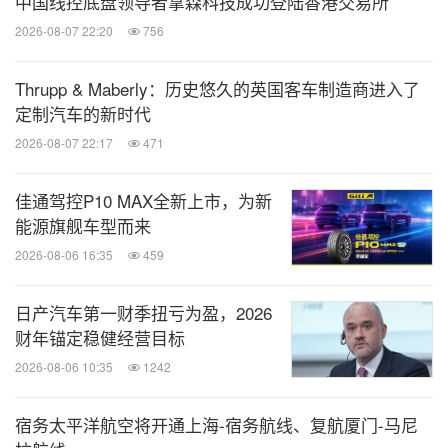
中国线控底盘领导者拿森科技成功登陆香港交易所
2026-08-07 22:20
756
Thrupp & Maberly：历史悠久的英国客车制造商进入了
定制汽车的新时代
2026-08-07 22:17
471
佳通驾控P10 MAX全新上市，为新
能源旗舰车型而来
2026-08-06 16:35
459
日产汽车第一财季扭亏为盈，2026
财年锚定稳健经营目标
2026-08-06 10:35
1242
宿务太平洋航空将开通上海-宿务航线、复航厦门-马尼