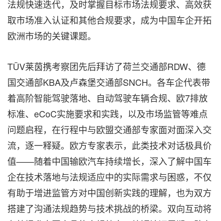
法规快速迭代，及时掌握目标市场法规要求、高效获
取市场准入认证和其他合规要求，成为中国车企开拓
欧洲市场的关键课题。
TÜV莱茵携考察团先后拜访了荷兰交通部RDW、德
国交通部KBA及卢森堡交通部SNCH。各车企代表带
着高阶智能驾驶落地、自动驾驶车辆合规、欧7排放
标准、eCoC实施要求和实践，以及市场监管等难点
问题启程，在行程中与欧盟交通部专家面对面深入交
流，逐一释疑。欧方专家表示，此类技术对话极具价
值——随着中国输欧汽车持续增长，深入了解中国车
企在技术落地与法规适应中的实际需求与困惑，不仅
有助于增进监管方对中国创新实践的理解，也为双方
搭建了沟通法规趋势与技术挑战的桥梁。双向互动将