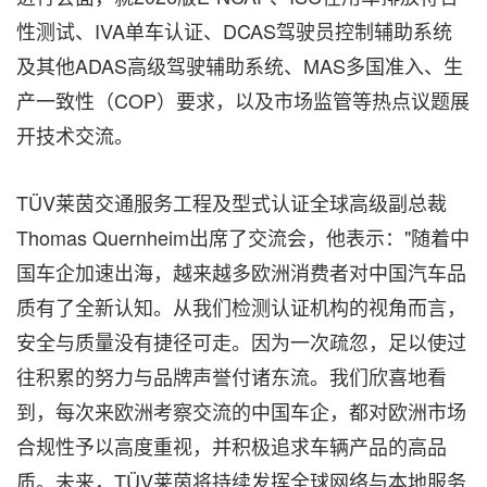
性测试、IVA单车认证、DCAS驾驶员控制辅助系统
及其他ADAS高级驾驶辅助系统、MAS多国准入、生
产一致性（COP）要求，以及市场监管等热点议题展
开技术交流。
TÜV莱茵交通服务工程及型式认证全球高级副总裁
Thomas Quernheim出席了交流会，他表示："随着中
国车企加速出海，越来越多欧洲消费者对中国汽车品
质有了全新认知。从我们检测认证机构的视角而言，
安全与质量没有捷径可走。因为一次疏忽，足以使过
往积累的努力与品牌声誉付诸东流。我们欣喜地看
到，每次来欧洲考察交流的中国车企，都对欧洲市场
合规性予以高度重视，并积极追求车辆产品的高品
质。未来，TÜV莱茵将持续发挥全球网络与本地服务