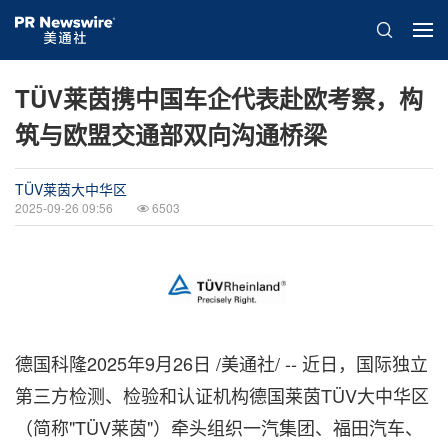
TÜV莱茵携中国车企代表赴欧考察，构
筑与欧盟交通部双向沟通桥梁
TÜV莱茵大中华区
2025-09-26 09:56
6503
德国科隆
2025年9月26日
/美通社/ -- 近日，国际独立
第三方检测、检验和认证机构德国莱茵TÜV大中华区
（简称"TÜV莱茵"）牵头组织一汽集团、福田汽车、