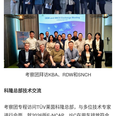
考察团拜访KBA、RDW和SNCH
科隆总部技术交流
考察团专程访问TÜV莱茵科隆总部，与多位技术专家
进行会面，就2026版E-NCAP、ISC在用车排放符合