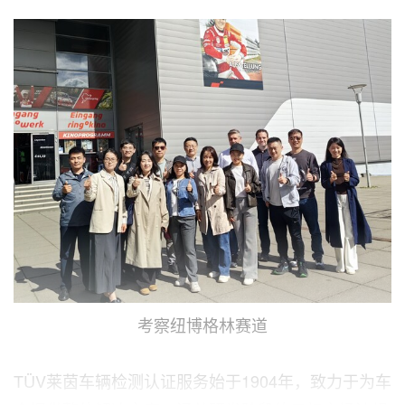
考察纽博格林赛道
TÜV莱茵车辆检测认证服务始于1904年，致力于为车