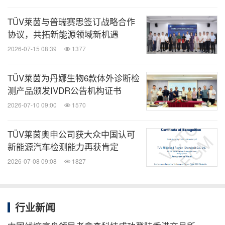
微信公众号“全球旅报”发布最新的全球旅游产
业、OTA(在线旅游)、航空公司、飞机制造、
TÜV莱茵与普瑞赛思签订战略合作
酒店行业最新动态。扫描二维码，立即订
阅！
协议，共拓新能源领域新机遇
2026-07-15 08:39
1377
关键词：
汽车
运输业
TÜV莱茵为丹娜生物6款体外诊断检
分享到：
测产品颁发IVDR公告机构证书
2026-07-10 09:00
1570
TÜV莱茵奥申公司获大众中国认可
新能源汽车检测能力再获肯定
2026-07-08 09:08
1827
行业新闻