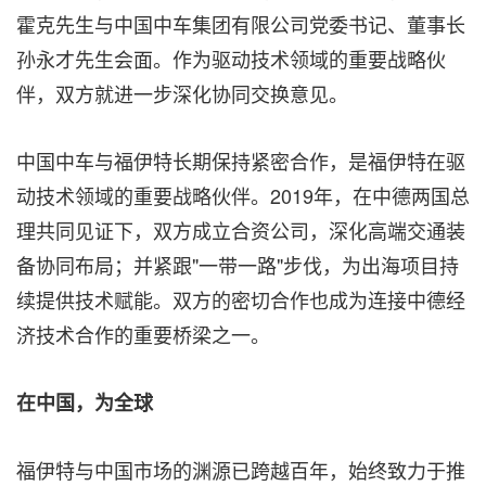
霍克先生与中国中车集团有限公司党委书记、董事长
孙永才先生会面。作为驱动技术领域的重要战略伙
伴，双方就进一步深化协同交换意见。
中国中车与福伊特长期保持紧密合作，是福伊特在驱
动技术领域的重要战略伙伴。2019年，在中德两国总
理共同见证下，双方成立合资公司，深化高端交通装
备协同布局；并紧跟"一带一路"步伐，为出海项目持
续提供技术赋能。双方的密切合作也成为连接中德经
济技术合作的重要桥梁之一。
在中国，为全球
福伊特与中国市场的渊源已跨越百年，始终致力于推