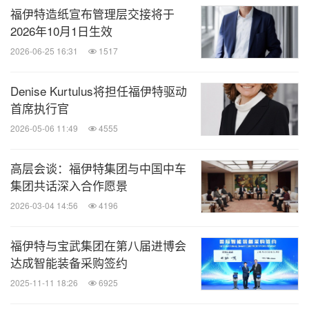
福伊特造纸宣布管理层交接将于
2026年10月1日生效
2026-06-25 16:31
1517
Denise Kurtulus将担任福伊特驱动
首席执行官
2026-05-06 11:49
4555
高层会谈：福伊特集团与中国中车
集团共话深入合作愿景
2026-03-04 14:56
4196
福伊特与宝武集团在第八届进博会
达成智能装备采购签约
2025-11-11 18:26
6925