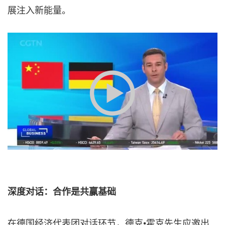
展注入新能量。
深度对话：合作是共赢基础
在德国经济代表团对话环节，德克•霍克先生应邀出