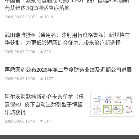
药艾维达®第3项适应症落地
2026-08-07 09:07
1019
武田瑞唯抒®（通用名：注射用替度格鲁肽）新规格在
华获批，为更低龄短肠综合征患儿带来治疗新选择
2026-08-06 22:08
523
再鼎医药公布2026年第二季度财务业绩及近期公司进展
2026-08-06 19:00
1177
阿尔茨海默病新药仑卡奈单抗（乐
意保®）皮下自动注射剂型于博鳌
乐城获批
2026-08-06 18:16
514