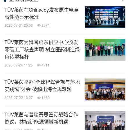
TÜV莱茵在ChinaJoy发布原生电竞
高性能显示标准
2026-07-31 20:53
2574
TÜV莱茵为拜耳启东供应中心颁发
零碳工厂核查声明 树立医药制造绿
色转型标杆
2026-07-24 11:25
4711
TÜV莱茵举办"全球智驾合规与落地
实践"研讨会 破解出海合规难题
2026-07-22 13:27
1469
TÜV莱茵与普瑞赛思签订战略合作
协议，共拓新能源领域新机遇
2026-07-15 08:39
1396