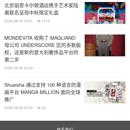
证和直观的操作界面，致力于为所有人提供流畅、透
北京丽思卡尔顿酒店携手艺术家陆
明、无障碍的艺术品交易体验。
离联名呈现中秋限定礼盒
2026-08-04 14:41
1413
消息来源：Lloyds Auctions
MONDEVITA 收购了 MAGLIANO
全球TMT
母公司 UNDERSCORE 区的多数股
权，这是新的意大利奢侈品平台的
微信公众号“全球TMT”发布全球互联网、科
第二步
技、媒体、通讯企业的经营动态、财报信
息、企业并购消息。扫描二维码，立即订
2026-08-06 23:53
阅！
Shueisha 通过支持 100 种语言的漫
画平台 MANGA MILLION 面向全球
关键词：
艺术
电脑/电子
电子商务
娱乐
推广
分享到：
2026-08-06 22:00
32
联系我们