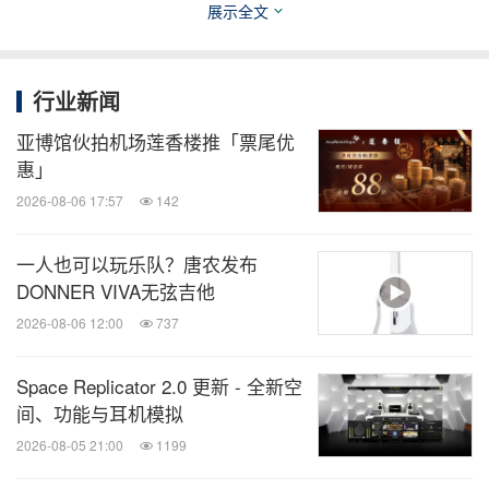
展示全文
行业新闻
亚博馆伙拍机场莲香楼推「票尾优
惠」
2026-08-06 17:57
142
Manjit Bawa’s 1998 masterpiece from his Krishna
series, captures a meditative harmony through its
一人也可以玩乐队？唐农发布
iconic ochre backdrop and sculptural simplicity.
DONNER VIVA无弦吉他
2026-08-06 12:00
737
关于平台：
该平台于2026年1月1日上线，获领先在线拍卖行
Space Replicator 2.0 更新 - 全新空
间、功能与耳机模拟
Lloyds Auctions的重大投资，是数字优先的全球艺术
2026-08-05 21:00
1199
品交易市场。平台融合专家策展、严谨的独立书面认