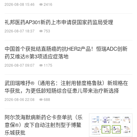
2026-08-08 15:46
2416
礼邦医药AP301新药上市申请获国家药监局受理
2026-08-07 18:37
753
中国首个获批结直肠癌的抗HER2产品！恒瑞ADC创新
药艾维达®第3项适应症落地
2026-08-07 09:07
1175
武田瑞唯抒®（通用名：注射用替度格鲁肽）新规格在
华获批，为更低龄短肠综合征患儿带来治疗新选择
2026-08-06 22:08
688
阿尔茨海默病新药仑卡奈单抗（乐
意保®）皮下自动注射剂型于博鳌
乐城获批