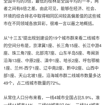
全国平均的3倍，最低的桂林是全国平均的一半，两
者之间有6倍之差。由此可见，能够在经济、社会、
环境的综合排名中取得相同区间较高偏差值的这些城
市在不同领域各放异彩，很难一言以蔽之地概括。
从"十三五"提出规划建设的19个城市群来看二线城市
的空间分布是，京津冀1座、长三角15座、长江中游4
座、珠三角7座、北部湾7座、山东半岛5座、粤闽浙
沿海13座、中原2座、滇中1座、哈长2座、呼包鄂榆
1座、兰州-西宁1座、辽中南2座、黔中2座、山西中
部1座、天山北坡1座。沿海城市群二线城市数量多达
49个，占二线城市数量的72%。
从常住人口分布来看，一线4城市全国占比5.9%，准
一线11城市11%，二线68城市27.9%，三线214城市