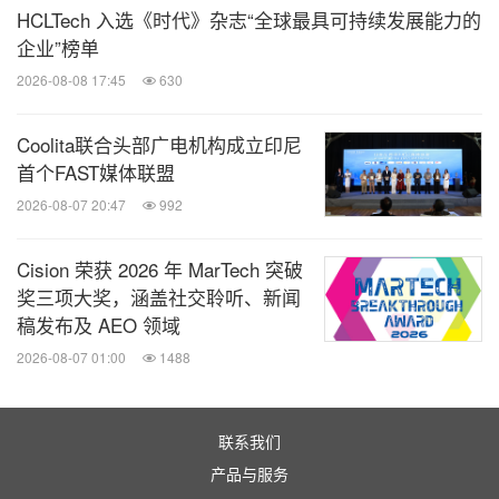
兽企业估值总额的二线城市全国占比都只有13%强。
HCLTech 入选《时代》杂志“全球最具可持续发展能力的
相反，一线城市市值百强企业市值总额和独角兽企业
企业”榜单
估值总额的全国占比分别高达四分之三和三分之二，
2026-08-08 17:45
630
高市值企业高度集中在一线城市"。
Coolita联合头部广电机构成立印尼
首个FAST媒体联盟
海量研发投入支持制造业强市
2026-08-07 20:47
992
从PCT申请数量来看，一线城市全国占比52.7%，准
Cision 荣获 2026 年 MarTech 突破
一线城市17.2%，二线城市22.9%，三线城市3.8%。
奖三项大奖，涵盖社交聆听、新闻
稿发布及 AEO 领域
全国PCT申请数量排名前3位的城市分别是深圳、北
2026-08-07 01:00
1488
京、上海。二线城市东莞、宁德、佛山在同排名中分
别名列第4位、第7位、第11位，两个以制造业著称的
二线城市跻身前10。
联系我们
产品与服务