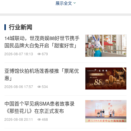
展示全文
从独角兽企业数量来看，一线城市占58.9%，准一线
城市占22.2%，二线城市占15.2%，三线城市占
3.8%。全国独角兽企业数量排名前3位的城市分别是
行业新闻
北京、上海、深圳。二线城市青岛、合肥、无锡在同
14城联动，世茂商娱88好世节携手
排名中并列排名第10位。
国民品牌大白兔开启「甜蜜好世」
2026-08-07 18:13
679
从独角兽企业估值总额来看，一线城市占65.6%，准
一线城市占18.4%，二线城市占13.3%，三线城市占
亚博馆伙拍机场莲香楼推「票尾优
惠」
2.7%。全国独角兽企业估值总额排名前3位的城市分
别是北京、上海、深圳。二线城市东莞、无锡、常州
2026-08-06 17:57
534
在同排名中分别排名第6位、第7位、第10位。
中国首个罕见病SMA患者故事录
《那些花儿》在京正式发布
周牧之认为，"虽然二线城市在全国主板上市企业数
2026-08-08 20:11
468
量中占三分之一，但是市值百强企业市值总额和独角