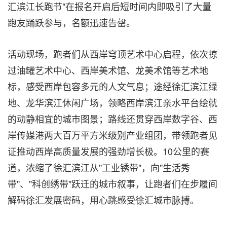
汇滨江长跑节"在报名开启后短时间内即吸引了大量
跑友踊跃参与，名额迅速告罄。
活动现场，跑者们从西岸穹顶艺术中心启程，依次掠
过油罐艺术中心、西岸美术馆、龙美术馆等艺术地
标，感受西岸包容多元的人文气息；途经徐汇滨江绿
地、龙华滨江休闲广场，领略西岸滨江亲水平台绘就
的动静相宜的城市图景；路线还贯穿西岸数字谷、西
岸传媒港两大百万平方米级别产业组团，带领跑者见
证推动西岸高质量发展的强劲增长极。10公里的赛
道，浓缩了徐汇滨江从"工业锈带"，向"生活秀
带"、"科创绣带"跃迁的城市叙事，让跑者们在步履间
解码徐汇发展密码，用心跳感受徐汇城市脉搏。