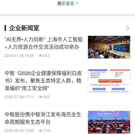
展示全文
经过激烈角逐，本届赛事男女组别前三甲相继诞生。
他们以顽强的意志和卓越的体能征服赛道，收获了属
企业新闻室
于勇者的鲜花与掌声。
"AI无界•人力向新" 上海市人工智能
+人力资源合作交流活动成功举办
中国田径运动员许双双以33:32获得女子组冠军；
2026-07-30 16:06
643
A50312张草以36:27获得女子组亚军；
中智《2026企业健康保障福利白皮
A50317陈艺容以38:32获得女子组季军。
书》发布，聚焦五类特定人群，精
A11201陈鑫以31:30获得男子组冠军；
准编织"用工安全网"
A10799李伟以32:34获得男子组亚军；
2026-07-28 17:11
542
A10471㱔博凯以32:45获得男子组季军。
中智股份携中智浙江发布海员全生
赛道上的角逐精彩纷呈，赛后的欢乐氛围依旧不减。
命周期服务生态平台
作为徐汇区2025年压轴的赛事，现场布置了众多跨年
2026-06-30 14:56
1781