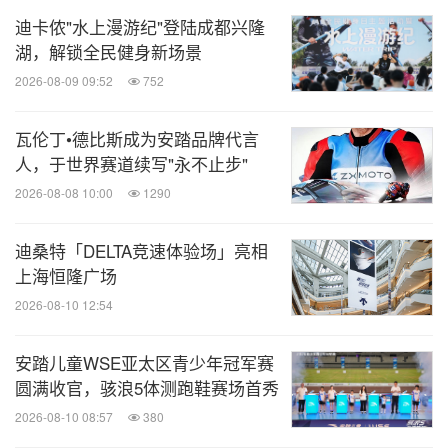
消息来源：中智股份
迪卡侬"水上漫游纪"登陆成都兴隆
湖，解锁全民健身新场景
美通社头条
2026-08-09 09:52
752
微信公众号“美通社头条”发布新鲜、有趣、重
要的企业与机构新闻，由全球领先的企业新
瓦伦丁•德比斯成为安踏品牌代言
闻专线美通社（PR Newswire）为您呈现。
人，于世界赛道续写"永不止步"
扫描二维码，立即订阅！
2026-08-08 10:00
1290
关键词：
体育赛事
体育运动
劳动力与人力资源
健身/
迪桑特「DELTA竞速体验场」亮相
养生
上海恒隆广场
2026-08-10 12:54
分享到：
安踏儿童WSE亚太区青少年冠军赛
圆满收官，骇浪5体测跑鞋赛场首秀
2026-08-10 08:57
380