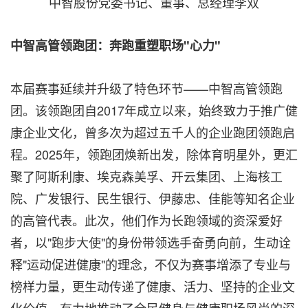
中智股份党委书记、董事、总经理李双
中智
高管领跑团：奔跑重塑职场"心力"
本届赛事延续并升级了特色环节——中智高管领跑
团。该领跑团自2017年成立以来，始终致力于推广健
康企业文化，曾多次为超过五千人的企业跑团领跑启
程。2025年，领跑团焕新出发，除体育明星外，更汇
聚了阿斯利康、埃克森美孚、开云集团、上海核工
院、广发银行、民生银行、伊藤忠、佳能等知名企业
的高管代表。此次，他们作为长跑领域的资深爱好
者，以"跑步大使"的身份带领选手奋勇向前，生动诠
释"运动促进健康"的理念，不仅为赛事增添了专业与
榜样力量，更生动传递了健康、活力、坚持的企业文
化价值，有力地推动了全民健身与健康职场风尚的深