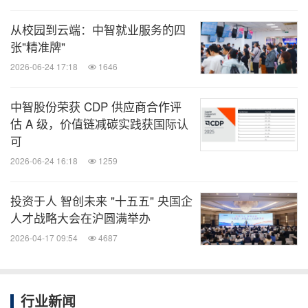
氛围装置，"2025电量告急 2026满电出发"等寄语手
从校园到云端：中智就业服务的四
举牌，更是成为跑者镜头中不可或缺的新年符号。来
张"精准牌"
自知名企业的跑者们在此相聚，以奔跑的姿态合影留
2026-06-24 17:18
1646
念，共同定格这份洋溢活力、充满期待的迎新时刻。
中智股份荣获 CDP 供应商合作评
这场盛会，不仅仅是一次体育竞技，更是一次个体活
估 A 级，价值链减碳实践获国际认
可
力与城市精神的同频共振，是企业社会责任与人文关
2026-06-24 16:18
1259
怀的集中展现。未来，中智将继续秉持初心，深
化"体育赋能职场健康"的实践，让奔跑所代表的积
投资于人 智创未来 "十五五" 央国企
极、坚韧与联结，融入更广泛的组织管理与人才发展
人才战略大会在沪圆满举办
服务中，与各方携手，共同奔赴一个更健康、更活
2026-04-17 09:54
4687
力、更温暖的未来。
行业新闻