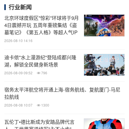
行业新闻
北京环球度假区"惊彩"环球将于9月
4日震撼开玩 五周年重磅集结《盗
墓笔记》《第五人格》等超人气IP
2026-08-10 14:16
迪卡侬"水上漫游纪"登陆成都兴隆
湖，解锁全民健身新场景
2026-08-09 09:52
796
宿务太平洋航空将开通上海-宿务航线、复航厦门-马尼
拉航线
2026-08-08 10:07
1300
瓦伦丁•德比斯成为安踏品牌代言
人，于世界赛道续写"永不止步"