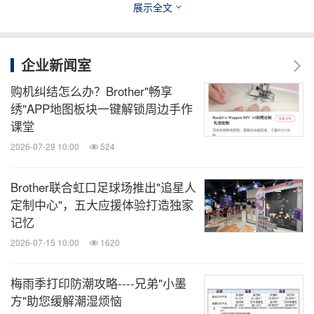
机、商用绣花机为中心的家用机器事业。兄弟(中国)
展示全文
致力于充分利用集团资源，为中国顾客提供更多具有
高附加价值的产品和服务。
企业新闻室
购机纠结怎么办？Brother"畅享
绣"APP地图板块一键解锁周边手作
课堂
消息来源：兄弟(中国)商业有限公司
2026-07-29 10:00
524
全球TMT
Brother联合虹口足球场推出"追星人
微信公众号“全球TMT”发布全球互联网、科
定制中心"，五大应援体验打造独家
技、媒体、通讯企业的经营动态、财报信
记忆
息、企业并购消息。扫描二维码，立即订
2026-07-15 10:00
1620
阅！
梅雨季打印防潮攻略----兄弟"小墨
关键词：
电脑/电子
互联网技术
电脑配件
零售业
一
方"助您缓解潮湿烦恼
般制造业