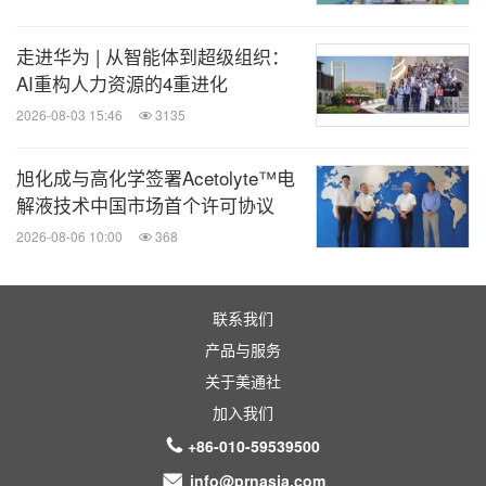
一传承者。2025年，软通华方在开源鸿蒙智能终端研
发领域取得重要进展，与鸿湖万联共同推进并成功发
走进华为 | 从智能体到超级组织：
布基于开源鸿蒙的PC产品和业内首款智慧交互大屏
AI重构人力资源的4重进化
产品，构建了覆盖教育、办公及会议等场景的软硬一
2026-08-03 15:46
3135
体化解决方案，为国产化替代与数字化升级提供了更
旭化成与高化学签署Acetolyte™电
优选择。
解液技术中国市场首个许可协议
2026-08-06 10:00
368
开源鸿蒙智慧交互大屏结合鸿湖万联软通天鸿操作
系统6商业发行版，改写了目前该品类产品无法摆
脱安卓或Windows系统的现状，实现从硬件到软件
联系我们
产品与服务
再到原生应用的全国产化设计。
关于美通社
开源鸿蒙PC产品累计完成近15款华为鸿蒙应用在
加入我们
开源鸿蒙系统上的兼容性适配，不仅丰富了应用生
+86-010-59539500
态，还推动了开源鸿蒙底层系统的进一步完善。
info@prnasia.com