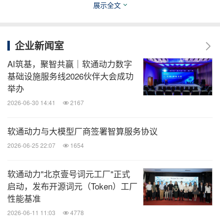
展示全文
源技术在千行百业中扎根生长。
技术奠基，软通天鸿操作系统持续迭代
企业新闻室
AI筑基，聚智共赢｜软通动力数字
软通天鸿操作系统通过系统性的功能增强与架构优
基础设施服务线2026伙伴大会成功
化，实现了从底层内核、安全防御到用户体验的全链
举办
路提升。2025年12月，软通天鸿操作系统6正式发
2026-06-30 14:41
2167
布，率先推出标准化开发框架、深度融合"软通天鸿
软通动力与大模型厂商签署智算服务协议
智能"百余种端侧视觉算法与智能分析能力，同时在
2026-06-25 22:07
1654
多媒体能力、连接能力、显示与交互、稳定与安全等
多个维度，升级优化300余项，进一步夯实了其作为
软通动力"北京壹号词元工厂"正式
行业数字底座的技术支撑能力。
启动，发布开源词元（Token）工厂
性能基准
产品矩阵
+领先方案，赋能行业数智化
2026-06-11 11:03
4778