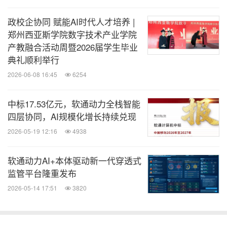
政校企协同 赋能AI时代人才培养 |
在产品层面，鸿湖万联形成了覆盖会议办公、教育教
郑州西亚斯学院数字技术产业学院
学、安全摄录等领域的全场景智能终端产品矩阵。
产教融合活动周暨2026届学生毕业
典礼顺利举行
在公众服务领域，搭载软通天鸿操作系统的社保终
2026-06-08 16:45
6254
端已规模化部署12000台，成为国内富设备鸿蒙化
中标17.53亿元，软通动力全栈智能
应用的标杆。
四层协同，AI规模化增长持续兑现
在安全领域，以行动记录仪、布控球等装备为核心
2026-05-19 12:16
4938
的安全摄录解决方案，在高交会等多场行业顶级展
会中亮相并完成试点部署。
软通动力AI+本体驱动新一代穿透式
在矿山能源行业，落地矿鸿业务场景超过30个，完
监管平台隆重发布
成80余项资质认证，近100款设备通过鸿蒙化适
2026-05-14 17:51
3820
配。