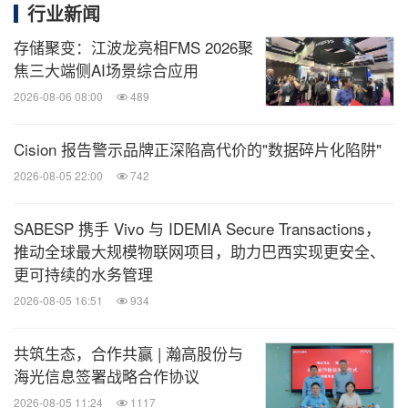
行业新闻
共建开源社区，繁荣开源体系
存储聚变：江波龙亮相FMS 2026聚
除此之外，鸿湖万联积极参与开源生态建设，作为
焦三大端侧AI场景综合应用
OpenHarmony A类捐赠人，深度参与5.1/6.0/6.1等关
2026-08-06 08:00
489
键版本研发，累计贡献代码超140万行；积极参与行
Cision 报告警示品牌正深陷高代价的"数据碎片化陷阱"
业标准化建设，联合华为、中国建设科学研究院发布
2026-08-05 22:00
742
《建筑开源鸿蒙技术框架白皮书》，为智能建筑与智
慧园区的标准化、数字化建设提供重要技术框架与实
SABESP 携手 Vivo 与 IDEMIA Secure Transactions，
施指南，推动行业迈向规范发展新阶段。
推动全球最大规模物联网项目，助力巴西实现更安全、
更可持续的水务管理
软通华方：智能终端创新突破
2026-08-05 16:51
934
共筑生态，合作共赢 | 瀚高股份与
2024年1月，软通动力战略收购清华同方计算机业
海光信息签署战略合作协议
务，"软通华方"在京启航，成为清华同方计算产品唯
2026-08-05 11:24
1117