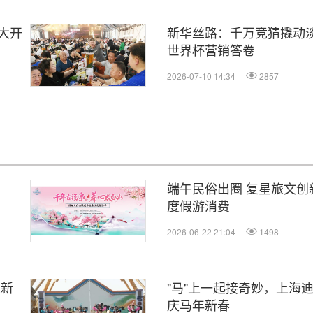
大开
新华丝路：千万竞猜撬动淡
世界杯营销答卷
2026-07-10 14:34
2857
端午民俗出圈 复星旅文创
度假游消费
2026-06-22 21:04
1498
旅新
"马"上一起接奇妙，上海
庆马年新春