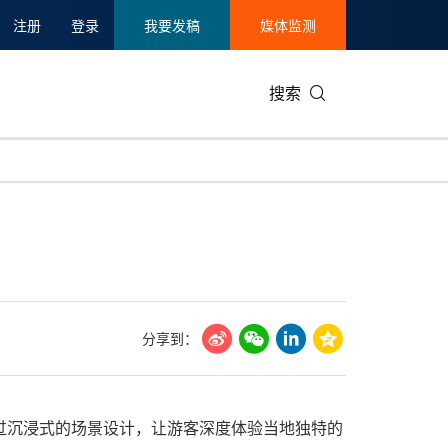
注册
登录
我要发稿
媒体监测
搜索
可持续发展
IT科技与互联网
日本
中国国际
零售业
韩国
碳中和
娱乐时尚与艺术
新加坡
企业扩张
环境
泰国
新质生产力
健康与医疗制药
财报
农业与制
美国临床肿瘤学会(ASCO)
通信业
企业社会
旅游与酒
分享到：
世界杯
会展
中国国际
房地产建
动通过沉浸式的场景设计，让游客深度体验当地独特的