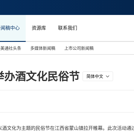
新闻稿中心
资源库
联系我们
美通社头条
多媒体新闻稿
上市公司新闻稿
国际消费电子展(CES)
汽车与交通
中国大陆
举办酒文化民俗节
投资并购
能源化工与环保
马来西亚
简体中文
世界移动通信大会
教育与人力资源
澳大利亚
人工智能
体育
汉诺威工业博览会
广告营销传媒
日，一场以酒文化为主题的民俗节在江西省蒙山镇拉开帷幕。此次活