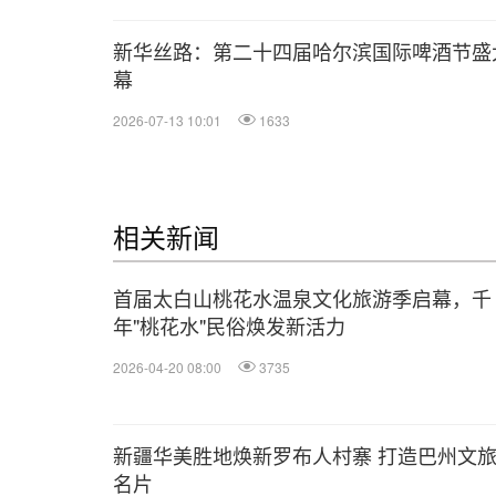
新华丝路：第二十四届哈尔滨国际啤酒节盛
幕
2026-07-13 10:01
1633
相关新闻
首届太白山桃花水温泉文化旅游季启幕，千
年"桃花水"民俗焕发新活力
2026-04-20 08:00
3735
新疆华美胜地焕新罗布人村寨 打造巴州文
名片