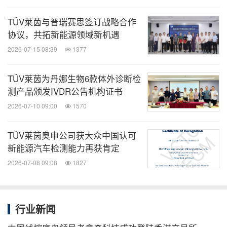
全球旅报
TÜV莱茵与普瑞赛思签订战略合作
微信公众号“全球旅报”发布最新的全球旅游产
协议，共拓新能源领域新机遇
业、OTA(在线旅游)、航空公司、飞机制造、
酒店行业最新动态。扫描二维码，立即订
2026-07-15 08:39
1377
阅！
TÜV莱茵为丹娜生物6款体外诊断检
测产品颁发IVDR公告机构证书
关键词：
汽车
运输业
2026-07-10 09:00
1570
分享到：
TÜV莱茵奥申公司获大众中国认可
新能源汽车检测能力再获肯定
2026-07-08 09:08
1827
行业新闻