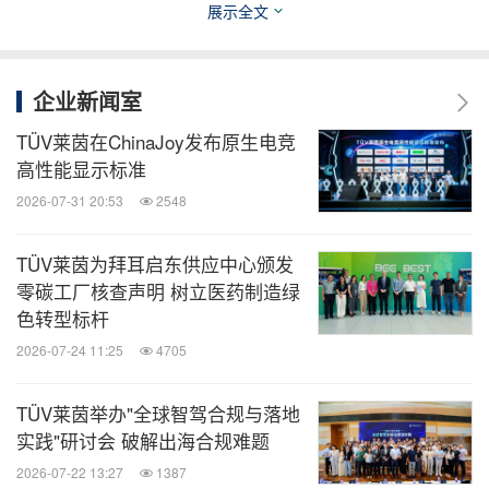
展示全文
伦贝尔）有限公司副总经理刘东俭，分别为与会嘉宾
介绍轮胎冰地测试的具体内容，以及呼伦贝尔寒区试
企业新闻室
验基地的服务优势。
TÜV莱茵在ChinaJoy发布原生电竞
TÜV莱茵深耕中国轮胎检测认证领域超过20年，凭借
高性能显示标准
本地化的专业团队和覆盖全球的服务网络，协助轮胎
2026-07-31 20:53
2548
制造商高效应对全球法规变化，把握智能化、绿色化
TÜV莱茵为拜耳启东供应中心颁发
的新机遇。未来，TÜV莱茵将继续发挥技术、资源和
零碳工厂核查声明 树立医药制造绿
品牌优势，携手行业伙伴推动中国轮胎行业技术创新
色转型标杆
和绿色可持续发展。
2026-07-24 11:25
4705
TÜV莱茵举办"全球智驾合规与落地
消息来源：德国莱茵TUV大中华区
实践"研讨会 破解出海合规难题
2026-07-22 13:27
1387