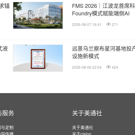
求锚
FMS 2026｜江波龙首
Foundry模式赋能端侧AI
2026-08-07 16:41
271
式液
远景乌兰察布星河基地投产
设施新模式
2026-08-06 22:04
424
与服务
关于美通社
划与定制
关于美通社
内容传播
关于cision