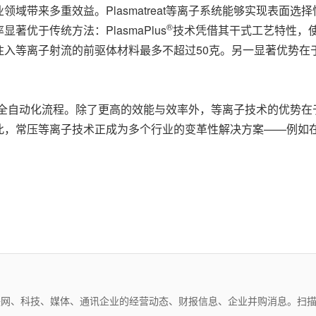
域带来多重效益。Plasmatreat等离子系统能够实现表面
®
优于传统方法：PlasmaPlus
技术凭借其干式工艺特性，
注入等离子射流的前驱体材料最多不超过50克。另一显著优势在
线，实现全自动化流程。除了更高的效能与效率外，等离子技术的优
此，常压等离子技术正成为多个行业的变革性解决方案——例如
。
互联网、科技、媒体、通讯企业的经营动态、财报信息、企业并购消息。扫