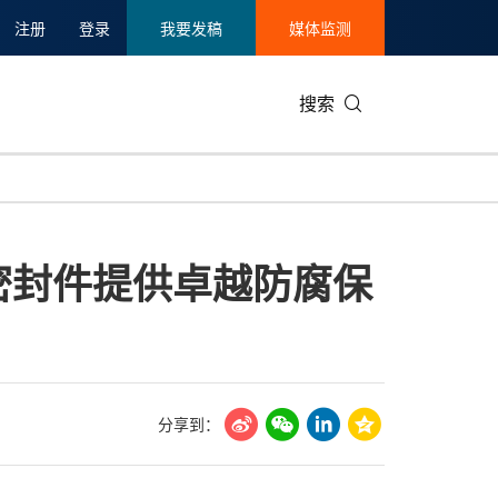
注册
登录
我要发稿
媒体监测
搜索
可持续发展
IT科技与互联网
日本
中国国际
零售业
韩国
属密封件提供卓越防腐保
碳中和
娱乐时尚与艺术
新加坡
企业扩张
环境
泰国
新质生产力
健康与医疗制药
财报
农业与制
美国临床肿瘤学会(ASCO)
通信业
企业社会
旅游与酒
世界杯
会展
中国国际
房地产建
分享到：