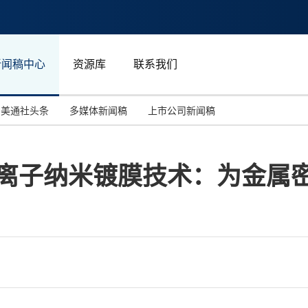
新闻稿中心
资源库
联系我们
美通社头条
多媒体新闻稿
上市公司新闻稿
国际消费电子展(CES)
汽车与交通
中国大陆
s®等离子纳米镀膜技术：为金
投资并购
能源化工与环保
马来西亚
世界移动通信大会
教育与人力资源
澳大利亚
人工智能
体育
汉诺威工业博览会
广告营销传媒