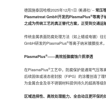
德国施泰因哈根
2025年12月1日
/美通社/ --
常压
®
Plasmatreat GmbH
开发的
PlasmaPlus
等离子
之成为传统工艺的真正替代方案
，
正受到交通运
传统金属表面防腐处理方法（如上蜡或电镀）往往涉
®
GmbH研发的PlasmaPlus
等离子纳米镀膜技术
®
PlasmaPlus
——
高效抵御腐蚀介质渗透
®
在PlasmaPlus
工艺中，防腐保护是通常气压等
后续固体或液态密封胶（FIPG）的涂覆创造了理想基面
为金属合金及非不锈钢材料提供持久的超高等级
区域选择性、高效处理能力、全自动且更环保的