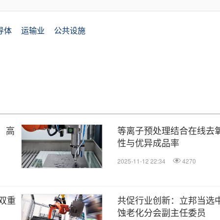
导体
运输业
公共设施
术：高
等离子预处理结合在线去
性与优异成品率
2025-11-12 22:34
4270
双重
共促行业创新：立邦当选
蚀老化分会副主任委员