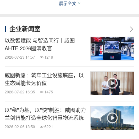
微信公众号“全球TMT”发布全球互联网、科
展示全文
技、媒体、通讯企业的经营动态、财报信
息、企业并购消息。扫描二维码，立即订
阅！
企业新闻室
以数智赋能 与智造同行｜威图
关键词：
电脑硬件
电脑软件
电脑/电子
AHTE 2026圆满收官
分享到：
2026-07-23 14:57
1248
威图新愿：筑牢工业设施底座，以
生态赋能长远价值
2026-07-22 16:35
1475
以"稳"为基，以"快"制胜：威图助力
兰剑智能打造全球化智慧物流系统
2026-02-06 13:50
6221