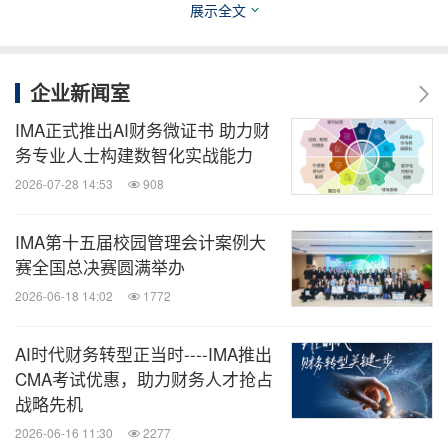
展示全文
在下午的论坛中，社会影响力投资基金会创会董事庄
企业新闻室
宁以《数智化时代：ESG管理校验与管理会计赋能实
践》为题，系统阐述了联合国可持续发展目标的发展
IMA正式推出AI财务微证书 助力财
务专业人士构建数智化实战能力
脉络，指出企业应将利益相关者价值融入战略框架，
2026-07-28 14:53
908
并勾勒出ESG在私营部门未来的发展蓝图。庄宁强
调，管理会计在企业变革过程中扮演关键角色，借助
IMA第十五届校园管理会计案例大
人工智能技术对关键绩效指标（KPI）进行数据管
赛全国总决赛圆满举办
理，能够实现更有效、更精准的结果导向。他进一步
2026-06-18 14:02
1772
解析了管理会计赋能ESG的五大维度，包括战略地图
重构与三级治理体系的量化机制，并结合ESG整合型
AI时代财务转型正当时----IMA推出
CMA考试优惠，助力财务人才抢占
投资评估模型与动态风险预警体系，说明如何构建坚
战略先机
实的风险防控屏障。他认为未来ESG在私营领域的深
2026-06-16 11:30
2277
化亟需融合AI技术以释放价值潜力，通过构建统一数