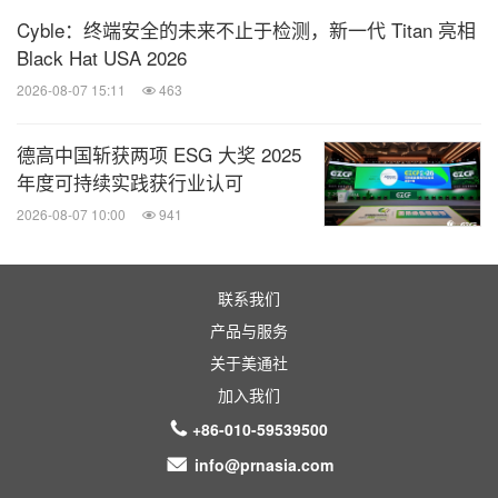
业真实价值与可持续性方面具有显著优势。通过讨
Cyble：终端安全的未来不止于检测，新一代 Titan 亮相
Black Hat USA 2026
论，三位嘉宾共同勾勒出复合型财务人才的演进路
2026-08-07 15:11
463
径，即：以专业能力为根基，以数字化风控为支撑，
以价值创造为导向，最终通过战略思维与全球视野的
德高中国斩获两项 ESG 大奖 2025
拓展，实现从执行者向战略伙伴的角色跃升。论坛共
年度可持续实践获行业认可
识认为，未来财务人才的核心竞争力在于持续学习、
2026-08-07 10:00
941
跨界融合与前瞻布局的能力，唯有如此，才能在不确
定的时代中把握确定性增长机遇。
联系我们
产品与服务
论坛特设的"财务女性领导力专场"成为下午的亮点环
关于美通社
节。中国长城科技集团股份有限公司总会计师宋金娣
加入我们
以《女性领导力助力企业数智化转型与可持续发展》
+86-010-59539500
为题，结合亲身管理实践，生动阐释了女性领导者独
info@prnasia.com
特的价值贡献。她指出，女性管理者凭借其出色的沟