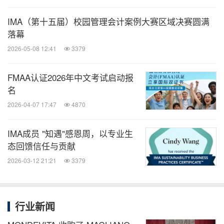
据底座，实现隐性价值的量化与可追溯，从而充分发
IMA（第十五届）校园管理会计案例大赛区域决赛圆满
挥管理会计作为企业变革工具的作用。
落幕
2026-05-08 12:41
3379
随后，微软大中华区财务总监王韵涵通过线上连线，
FMAA认证2026年中文考试启动报
带来了《微软现代财务分享：AI赋能决策，引领财务
名
未来》的主题演讲。她分享了微软财务在业务收入增
2026-04-07 17:47
4870
长3倍而财务团队仅增长30%背后的深度转型实践，
强调了成长型思维文化、统一数据平台的基础性作
IMA成员 "知遇"感恩周，以专业生
用，以及Copilot等AI工具在提升员工生产力、优化业
态回馈信任与贡献
务流程（如采购到付款、计划与分析、风险管理）及
2026-03-12 21:21
3379
赋能商业决策方面的显著成效。她总结道，实现AI价
值需要夯实数据根基、认可阶段性成果、鼓励试错文
行业新闻
化、密切与IT部门合作并获得管理层的支持。