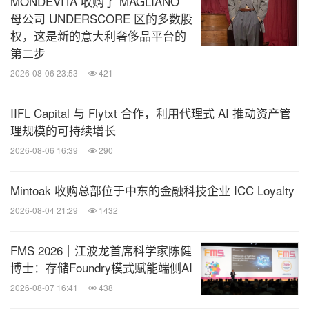
MONDEVITA 收购了 MAGLIANO
在由IMA中国顾问委员会主席祝箐主持的圆桌论坛"复
母公司 UNDERSCORE 区的多数股
权，这是新的意大利奢侈品平台的
合型管理人才培养与职业发展"中，中国电子财务有
第二步
限责任公司首席合规官于蕾、亚欧互联控股（北京）
2026-08-06 23:53
421
有限公司总会计师孟恒星、专业投资人及北京大学国
家发展研究院MBA导师姚立，分别从合规治理、职业
IIFL Capital 与 Flytxt 合作，利用代理式 AI 推动资产管
路径与投资视角展开深度对话。于蕾指出，"十五
理规模的可持续增长
五"期间企业合规体系将更加注重数字化赋能下的风
2026-08-06 16:39
290
险导向型内控建设，强调财务人员需具备将技术工具
Mintoak 收购总部位于中东的金融科技企业 ICC Loyalty
与风控逻辑深度融合的能力。孟恒星进一步提出，面
2026-08-04 21:29
1432
对外部环境的不确定性，财务人员应通过提升专业能
力与服务价值构筑"内生确定性"，从而跳出低层次竞
FMS 2026｜江波龙首席科学家陈健
争，转向高质量价值创造。姚立则从资本视角指出，
博士：存储Foundry模式赋能端侧AI
投资逻辑已转向关注企业的高质量增长与结构性降本
2026-08-07 16:41
438
增效能力，而具备扎实财务背景的专业人士在评估企