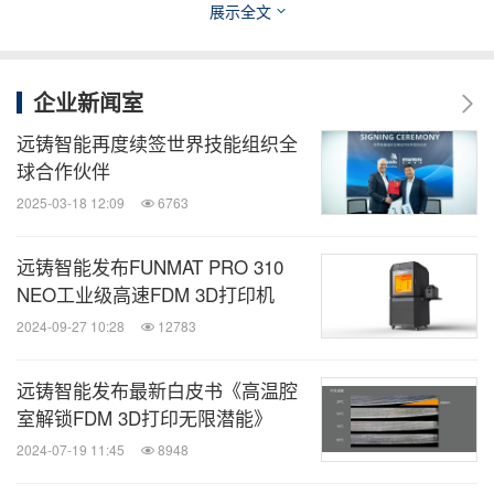
展示全文
关于远铸智能
远铸智能（INTAMSYS）是一家提供高性能材料和工
企业新闻室
程材料3D打印及工业级增材制造解决方案的高科技
远铸智能再度续签世界技能组织全
公司，由来自海内外从事多年精密设备开发、高性能
球合作伙伴
材料研究的工程师团队联合创建。其FUNMAT系列产
2025-03-18 12:09
6763
品广泛服务于航空航天、汽车、电子制造、教育科
远铸智能发布FUNMAT PRO 310
研、医疗、人形机器人等行业领域，助力客户从概念
NEO工业级高速FDM 3D打印机
验证到功能件制造再到量产化转型。
2024-09-27 10:28
12783
远铸智能建立了覆盖全球的完整营销和售后服务体
远铸智能发布最新白皮书《高温腔
系，分支机构位于上海、东莞、德国斯图加特、美国
室解锁FDM 3D打印无限潜能》
明尼苏达，与全球各行业合作伙伴一起，持续推动高
2024-07-19 11:45
8948
性能材料和工程材料FDM 3D打印的产业化落地。