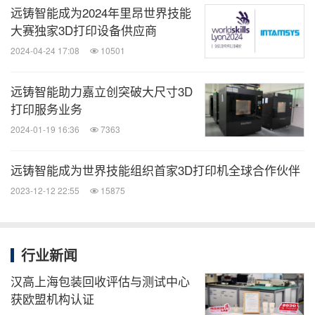
远铸智能成为2024年里昂世界技能
大赛独家3D打印设备供应商
远铸智能——智造无限，重塑未来，始终致力于推动
2024-04-24 17:08
10501
工业FDM 3D打印的产业化。了解更多信息，请访
问：www.intamsys.cn。
远铸智能助力嘉立创突破大尺寸3D
打印服务业务
2024-01-19 16:36
7363
消息来源：远铸智能
远铸智能成为世界技能组织首家3D打印机全球合作伙伴
2023-12-12 22:55
15875
能动
微信公众号“能动”发布全球能源、化工、采
矿、动力、新能源车企业最新的经营动态。
行业新闻
扫描二维码，立即订阅！
汉高上海包装回收评估与测试中心
获欧盟机构认证
关键词：
化工
采矿/五金
一般制造业