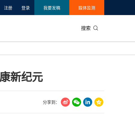
注册
登录
我要发稿
媒体监测
搜索
可持续发展
IT科技与互联网
日本
中国国际
零售业
韩国
健康新纪元
碳中和
娱乐时尚与艺术
新加坡
企业扩张
环境
泰国
新质生产力
健康与医疗制药
财报
农业与制
美国临床肿瘤学会(ASCO)
通信业
企业社会
旅游与酒
分享到：
世界杯
会展
中国国际
房地产建