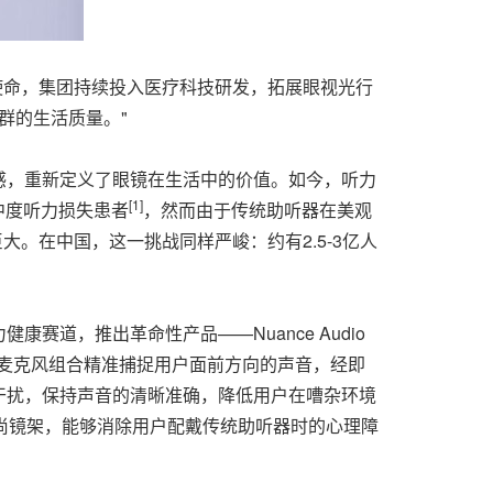
使命，集团持续投入医疗科技研发，拓展眼视光行
群的生活质量。"
感，重新定义了眼镜在生活中的价值。如今，听力
[1]
中度听力损失患者
，然而由于传统助听器在美观
大。在中国，这一挑战同样严峻：约有2.5-3亿人
道，推出革命性产品——Nuance Audio
定向麦克风组合精准捕捉用户面前方向的声音，经即
干扰，保持声音的清晰准确，降低用户在嘈杂环境
的时尚镜架，能够消除用户配戴传统助听器时的心理障