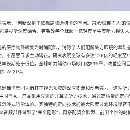
表示："创新深植于依视路陆逊梯卡的基因。秉承‘赋能于人'的
晶。它将视听深度融合，有望改善全球超十亿轻度至中度听力损失人
纯的医疗物件转变为时尚配饰，消除了人们配戴处方眼镜的羞耻
，不愿意寻求主动矫正。研究表明全球有多达12.5亿的轻度至
[2]
率长期处于低位。全球听力辅助市场缺口达83%
，改善空间巨
18~21%。
梯卡集团凭借其在视光领域的深厚积淀和创新实力，进军听力健康赛
io迎来中国首秀。产品采用先进的开耳式听力技术，通过高质量的
造沉浸式听觉体验。其独特的定向技术能最大限度过滤环境噪音
Audio音频部件做到了"完全隐形"，再搭配契合脸型、前卫个性