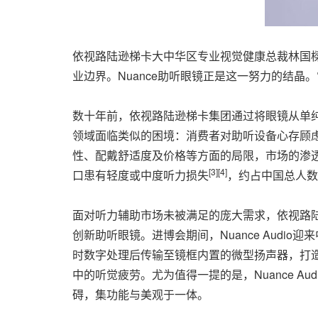
依视路陆逊梯卡大中华区专业视觉健康总裁林国樑
业边界。Nuance助听眼镜正是这一努力的结
数十年前，依视路陆逊梯卡集团通过将眼镜从单
领域面临类似的困境：消费者对助听设备心存顾虑
性、配戴舒适度及价格等方面的局限，市场的渗透
[3][4]
口患有轻度或中度听力损失
，约占中国总人数的
面对听力辅助市场未被满足的庞大需求，依视路陆逊
创新助听眼镜。进博会期间，Nuance Aud
时数字处理后传输至镜框内置的微型扬声器，打
中的听觉疲劳。尤为值得一提的是，Nuance 
碍，集功能与美观于一体。