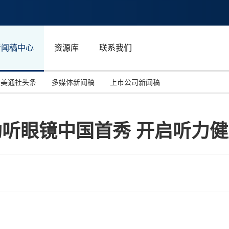
新闻稿中心
资源库
联系我们
美通社头条
多媒体新闻稿
上市公司新闻稿
国际消费电子展(CES)
汽车与交通
中国大陆
o创新助听眼镜中国首秀 开启听力
投资并购
能源化工与环保
马来西亚
世界移动通信大会
教育与人力资源
澳大利亚
人工智能
体育
汉诺威工业博览会
广告营销传媒