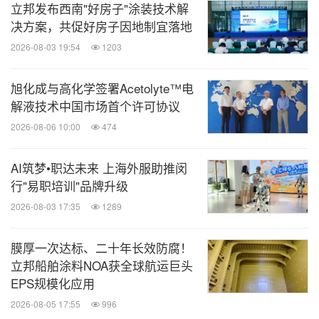
立邦发布西南"好房子"涂装技术解
决方案，共促好房子因地制宜落地
2026-08-03 19:54
1203
旭化成与高化学签署Acetolyte™电
解液技术中国市场首个许可协议
2026-08-06 10:00
474
AI筑梦•职达未来 上海外服助推闵
行"易职培训"品牌升级
2026-08-03 17:35
1289
膜厚一次达标、二十年长效防腐！
立邦船舶涂料NOA获全球航运巨头
EPS规模化应用
2026-08-05 17:55
996