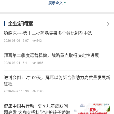
创新治疗方案中获益。
展示全文
消息来源：拜耳
企业新闻室
医药健闻
稳临床----第十二批药品集采多个参比制剂中选
2026-08-06 16:07
542
微信公众号“医药健闻”发布全球制药、医疗、
大健康企业最新的经营动态。扫描二维码，
立即订阅！
拜耳第二季度运营稳健，战略重点取得决定性进展
2026-08-04 16:41
1985
关键词：
健康护理与医院
医疗药物
药物
进博会倒计时100天，拜耳以创新合作助力高质量发展新
分享到：
征程
2026-07-27 10:30
1195
健康中国共行动 | 夏季儿童皮肤问
题高发 大咖支招科学守护孩子娇嫩