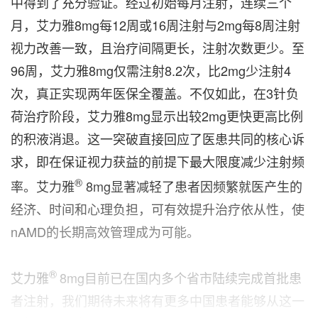
中得到了充分验证。经过初始每月注射，连续三个
月，艾力雅8mg每12周或16周注射与2mg每8周注射
视力改善一致，且治疗间隔更长，注射次数更少。至
96周，艾力雅8mg仅需注射8.2次，比2mg少注射4
次，真正实现两年医保全覆盖。不仅如此，在3针负
荷治疗阶段，艾力雅8mg显示出较2mg更快更高比例
的积液消退。这一突破直接回应了医患共同的核心诉
求，即在保证视力获益的前提下最大限度减少注射频
®
率。艾力雅
8mg显著减轻了患者因频繁就医产生的
经济、时间和心理负担，可有效提升治疗依从性，使
nAMD的长期高效管理成为可能。
®
艾力雅
8mg目前已在国内多个省市陆续完成首批患
者注射，我们期待未来将有更多中国患者能够从这一