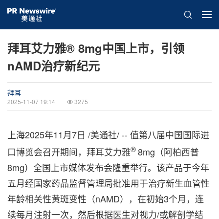
拜耳艾力雅® 8mg中国上市，引领
nAMD治疗新纪元
拜耳
2025-11-07 19:14
3275
上海
2025年11月7日
/美通社/ -- 值第八届中国国际进
®
口博览会召开期间，拜耳艾力雅
8mg（阿柏西普
8mg）全国上市媒体发布会隆重举行。该产品于今年
五月经国家药品监督管理局批准用于治疗新生血管性
年龄相关性黄斑变性（nAMD），在初始3个月，连
续每月注射一次，然后根据医生对视力/或解剖学结