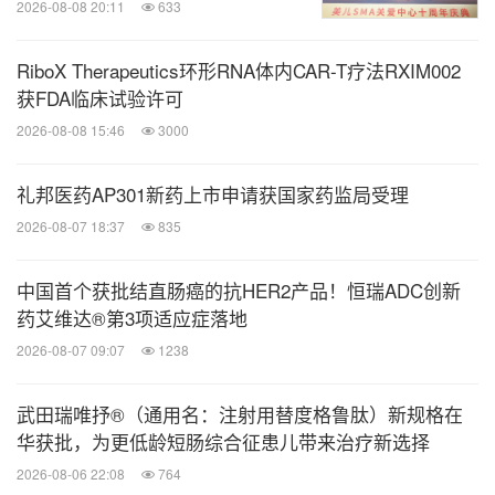
2026-08-08 20:11
633
RiboX Therapeutics环形RNA体内CAR-T疗法RXIM002
获FDA临床试验许可
2026-08-08 15:46
3000
礼邦医药AP301新药上市申请获国家药监局受理
2026-08-07 18:37
835
中国首个获批结直肠癌的抗HER2产品！恒瑞ADC创新
药艾维达®第3项适应症落地
2026-08-07 09:07
1238
武田瑞唯抒®（通用名：注射用替度格鲁肽）新规格在
华获批，为更低龄短肠综合征患儿带来治疗新选择
2026-08-06 22:08
764