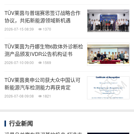
钧能源股份有限公司达成数字电池护照领域的战略合
作，将携手为电池产品的合规出海提供有力支持，并
TÜV莱茵与普瑞赛思签订战略合作
协议，共拓新能源领域新机遇
推动产业链上下游协同创新与可持续发展；TÜV莱茵
2026-07-15 08:39
1370
与中国物品编码中心签订合作协议，双方将充分发挥
各自的资源与专业优势，为中国产品和企业出海提供
TÜV莱茵为丹娜生物6款体外诊断检
一站式解决方案；TÜV莱茵与浙江天宇药业股份有限
测产品颁发IVDR公告机构证书
公司及兴业银行台州分行签订合作协议，将融合三方
2026-07-10 09:00
1569
在专业服务、产业发展、绿色金融方面的优势，围绕
可持续金融领域展开合作。
TÜV莱茵奥申公司获大众中国认可
新能源汽车检测能力再获肯定
2026-07-08 09:08
1821
分论坛：绿色电力采购与电池价值链管理
当天下午，大会分设两个专题论坛。"绿色电力采
行业新闻
购"分论坛聚焦电站的绿色采购全链路，围绕"产品-组