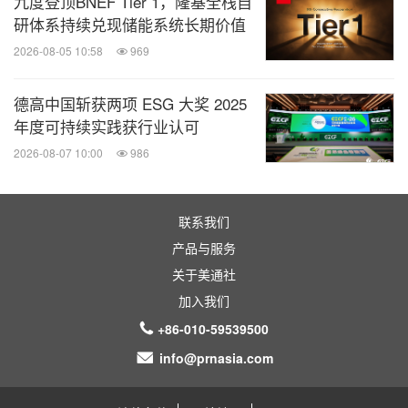
九度登顶BNEF Tier 1，隆基全栈自
术积累、丰富的实践经验以及创新的解决方案，持续
研体系持续兑现储能系统长期价值
赋能企业绿色转型与全球化发展。未来，TÜV莱茵将
2026-08-05 10:58
969
继续携手生态伙伴，探索创新技术路径与最佳实践，
为中国乃至全球可持续发展贡献力量。
德高中国斩获两项 ESG 大奖 2025
年度可持续实践获行业认可
2026-08-07 10:00
986
联系我们
消息来源：德国莱茵TUV大中华区
产品与服务
关于美通社
能动
加入我们
微信公众号“能动”发布全球能源、化工、采
+86-010-59539500
矿、动力、新能源车企业最新的经营动态。
扫描二维码，立即订阅！
info@prnasia.com