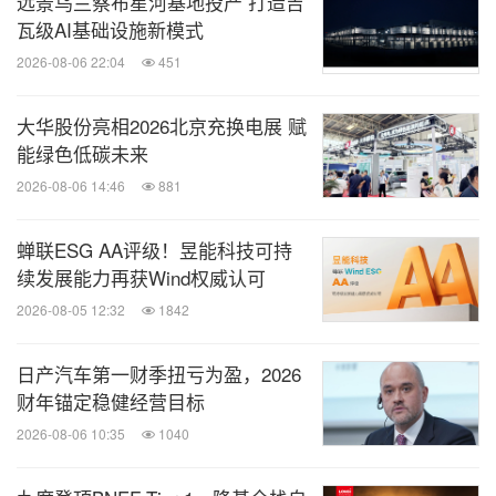
远景乌兰察布星河基地投产 打造吉
织-价值"三层碳管理展开，探讨了组件、储能、输配
瓦级AI基础设施新模式
电、电气附件及零部件等产品碳管理要求，从系统规
2026-08-06 22:04
451
划到价值转化实现产品碳减排，管理体系驱动的电站
ESG升级，零碳园区与零碳工厂的企业碳管理要求，
大华股份亮相2026北京充换电展 赋
价值链尽职调查等关键议题。
能绿色低碳未来
2026-08-06 14:46
881
"电池价值链管理"分论坛围绕电池全生命周期，基于
蝉联ESG AA评级！昱能科技可持
欧盟新电池法规趋势与合规实践，探讨如何通过数字
续发展能力再获Wind权威认可
化协同构建电动汽车可持续闭环以及电池材料的可持
2026-08-05 12:32
1842
续发展；针对法规带来的挑战，分享企业"产能出
海"策略与产品数字护照实践，为电池产业提供从法
日产汽车第一财季扭亏为盈，2026
规解读到绿色实践的完整路线图。
财年锚定稳健经营目标
2026-08-06 10:35
1040
作为全球领先的技术服务商，TÜV莱茵凭借深厚的技