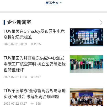
展示全文
企业新闻室
TÜV莱茵在ChinaJoy发布原生电竞
高性能显示标准
2026-07-31 20:53
2525
TÜV莱茵为拜耳启东供应中心颁发
零碳工厂核查声明 树立医药制造绿
色转型标杆
TÜV莱茵联合上海化工院检测有限公司及上海伟翔众
2026-07-24 11:25
4697
翼新能源科技有限公司发布《动力电池可持续再利用
安全管理白皮书》
TÜV莱茵举办"全球智驾合规与落地
实践"研讨会 破解出海合规难题
大会现场还举行了三场签约仪式。TÜV莱茵与瑞浦兰
2026-07-22 13:27
1358