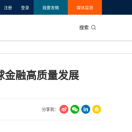
注册
登录
我要发稿
媒体监测
搜索
可持续发展
IT科技与互联网
日本
中国国际
零售业
韩国
全球金融高质量发展
碳中和
娱乐时尚与艺术
新加坡
企业扩张
环境
泰国
新质生产力
健康与医疗制药
财报
农业与制
美国临床肿瘤学会(ASCO)
通信业
企业社会
旅游与酒
世界杯
会展
中国国际
房地产建
分享到：