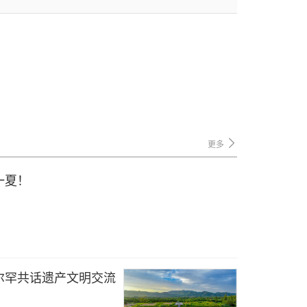
更多
一夏！
尔罕共话遗产文明交流