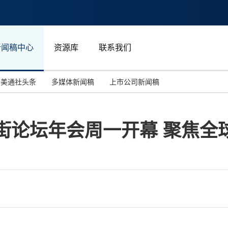
新闻稿中心
资源库
联系我们
美通社头条
多媒体新闻稿
上市公司新闻稿
国际消费电子展(CES)
汽车与交通
中国大陆
融街论坛年会周一开幕 聚焦
投资并购
能源化工与环保
马来西亚
世界移动通信大会
教育与人力资源
澳大利亚
人工智能
体育
汉诺威工业博览会
广告营销传媒