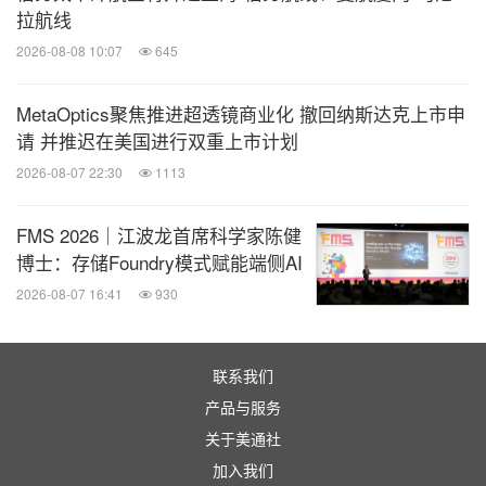
拉航线
TERREPOWER首席可持续发展官Mark Nugent表
2026-08-08 10:07
645
示：“将我们的可持续发展模式应用于我们的展位设
计，确保其各种组件可以重新利用，反映了推动
MetaOptics聚焦推进超透镜商业化 撤回纳斯达克上市申
TERREPOWER可持续制造流程的循环经济原则。
请 并推迟在美国进行双重上市计划
我们与Highway 85 Creative合作的最大成果是打造了
2026-08-07 22:30
1113
一个既能减少材料浪费、又能主动避免碳排放的展
FMS 2026｜江波龙首席科学家陈健
台，这充分证明资源节约理念可融入贸易展会，从而
博士：存储Foundry模式赋能端侧AI
发挥最大的积极效应。”
2026-08-07 16:41
930
有兴趣在展览期间与TERREPOWER团队会面的参与
者可以使用
此链接
提前预订会议。
联系我们
产品与服务
关于TERREPOWER
关于美通社
加入我们