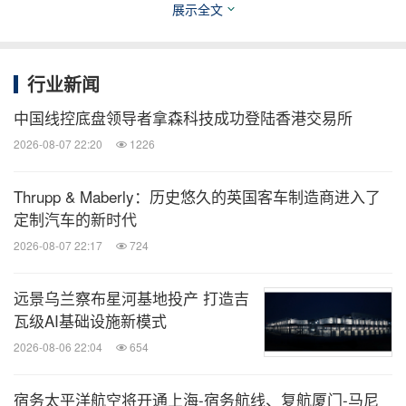
展示全文
TERREPOWER车轮专为高强度与精准适
车轮：
配打造，其耐用性及性能稳定性均达到原厂标准。
行业新闻
凭借广泛的应用适配范围和快速更换方案，该公司
为碰撞维修企业及车队提供有力支持，在缩短停机
中国线控底盘领导者拿森科技成功登陆香港交易所
时间的同时，提供安全可靠的替代方案。
2026-08-07 22:20
1226
Thrupp & Maberly：历史悠久的英国客车制造商进入了
除将在AAPEX展会上重点展示的产品外，
定制汽车的新时代
TERREPOWER还将通过展台设计展现其在可持续发
2026-08-07 22:17
724
展领域的创新理念。 摒弃传统新建展台模式，
TERREPOWER与Highway 85 Creative携手倡导循
远景乌兰察布星河基地投产 打造吉
环经济模式。 该创新策略的核心是采用翻新改造、
瓦级AI基础设施新模式
可回收及可循环利用材料设计展台，并选用二手展台
2026-08-06 22:04
654
结构以延长现有材料的使用周期。
宿务太平洋航空将开通上海-宿务航线、复航厦门-马尼