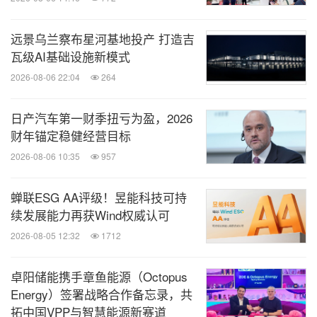
远景乌兰察布星河基地投产 打造吉
瓦级AI基础设施新模式
2026-08-06 22:04
264
日产汽车第一财季扭亏为盈，2026
财年锚定稳健经营目标
2026-08-06 10:35
957
蝉联ESG AA评级！昱能科技可持
续发展能力再获Wind权威认可
2026-08-05 12:32
1712
卓阳储能携手章鱼能源（Octopus
Energy）签署战略合作备忘录，共
拓中国VPP与智慧能源新赛道