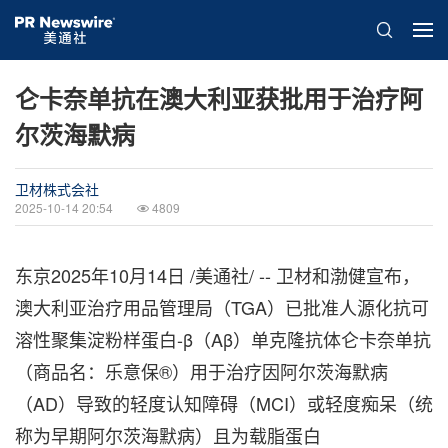
仑卡奈单抗在澳大利亚获批用于治疗阿
尔茨海默病
卫材株式会社
2025-10-14 20:54
4809
东京
2025年10月14日
/美通社/ -- 卫材和渤健宣布，
澳大利亚治疗用品管理局（TGA）已批准人源化抗可
溶性聚集淀粉样蛋白-β（Aβ）单克隆抗体仑卡奈单抗
（商品名：乐意保®）用于治疗因阿尔茨海默病
（AD）导致的轻度认知障碍（MCI）或轻度痴呆（统
称为早期阿尔茨海默病）且为载脂蛋白