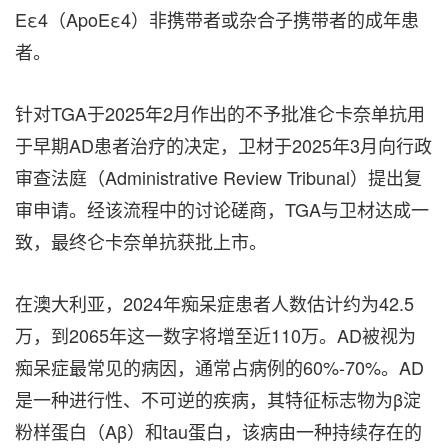
Eε4（ApoEε4）非携带者或杂合子携带者的成年患
者。
针对TGA于2025年2月作出的不予批准仑卡奈单抗用
于早期AD患者治疗的决定，卫材于2025年3月向行政
审查法庭（Administrative Review Tribunal）提出复
审申请。经该流程中的讨论磋商，TGA与卫材达成一
致，最终仑卡奈单抗获批上市。
在澳大利亚，2024年痴呆症患者人数估计约为42.5
万
，到
2065年这一数字将增至近110万。AD被视为
痴呆症最常见的病因，通常占病例的60%-70%。AD
是一种进行性、不可逆的疾病，其特征标志物为β淀
粉样蛋白（Aβ）和tau蛋白，该病由一种持续存在的