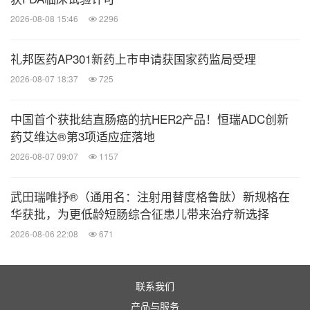
2026-08-08 15:46
2296
礼邦医药AP301新药上市申请获国家药监局受理
2026-08-07 18:37
725
中国首个获批结直肠癌的抗HER2产品！恒瑞ADC创新
药艾维达®第3项适应症落地
2026-08-07 09:07
1157
武田瑞唯抒®（通用名：注射用替度格鲁肽）新规格在
华获批，为更低龄短肠综合征患儿带来治疗新选择
2026-08-06 22:08
671
联系我们
产品与服务