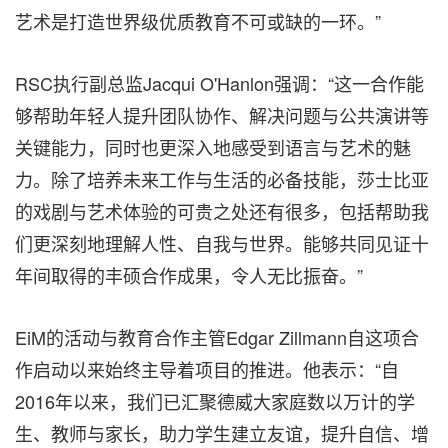
艺术是打造世界级优质教育不可或缺的一环。”
RSC执行副总监Jacqui O'Hanlon强调：“这一合作能
够帮助年轻人提升团队协作、解决问题与公共演讲等
关键能力，同时也更深入地感受到语言与艺术的魅
力。除了培养未来工作与生活的必备技能，莎士比亚
的戏剧与艺术体验的可贵之处还有很多，包括帮助我
们更深刻地理解人性、自我与世界。能够共同见证十
年间取得的丰硕合作成果，令人无比振奋。”
EiM的活动与教育合作主管Edgar Zillmann自这项合
作启动以来始终主导着项目的推进。他表示：“自
2016年以来，我们已汇聚德威大家庭数以万计的学
生、教师与家长，助力学生建立友谊，提升自信、增