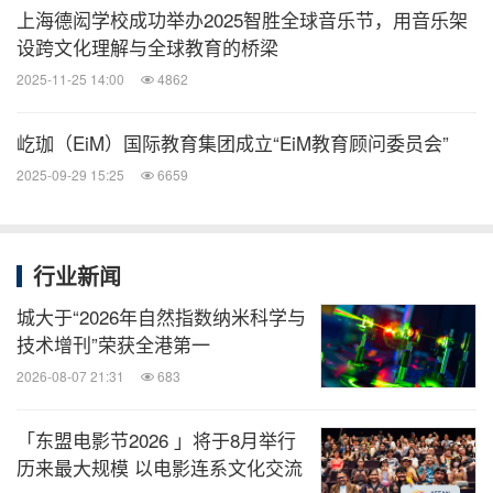
上海德闳学校成功举办2025智胜全球音乐节，用音乐架
福共有三处常驻剧院：皇家莎士比亚剧院、天鹅剧
设跨文化理解与全球教育的桥梁
院、实验剧场“另一个地方”，及其遍布全球的线上项
2025-11-25 14:00
4862
目。我们坚信，每个人的生活都能受益于文化与创造
力的滋养。RSC富有变革性的创意学习项目每年惠及
屹珈（EiM）国际教育集团成立“EiM教育顾问委员会”
50多万青少年与成年人，并与历代顶尖戏剧人才合
2025-09-29 15:25
6659
作，持续培育未来的艺术力量。
行业新闻
城大于“2026年自然指数纳米科学与
技术增刊”荣获全港第一
消息来源：屹珈国际教育集团
2026-08-07 21:31
683
「东盟电影节2026 」将于8月举行
美通社头条
历来最大规模 以电影连系文化交流
微信公众号“美通社头条”发布新鲜、有趣、重