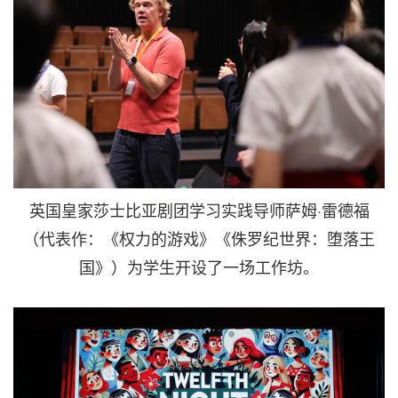
英国皇家莎士比亚剧团学习实践导师萨姆·雷德福
（代表作：《权力的游戏》《侏罗纪世界：堕落王
国》）为学生开设了一场工作坊。