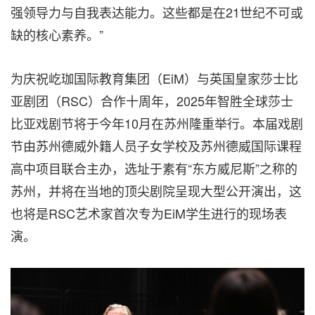
强领导力与自我表达能力。这些都是在21世纪不可或
缺的核心素养。”
为庆祝屹珈国际教育集团（EiM）与英国皇家莎士比
亚剧团（RSC）合作十周年，2025年智胜全球莎士
比亚戏剧节将于今年10月在苏州隆重举行。本届戏剧
节由苏州德威外籍人员子女学校及苏州德威国际课程
高中项目联合主办，选址于素有“东方威尼斯”之称的
苏州，并将在当地的顶尖剧院呈现大型公开演出，这
也将是RSC艺术家首次专为EiM学生进行的现场表
演。