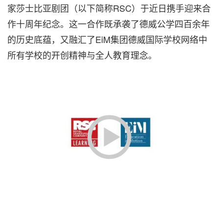
家莎士比亚剧团（以下简称RSC）于近日携手迎来合
作十周年纪念。这一合作既承袭了德威公学四百余年
的历史底蕴，又融汇了EiM集团德威国际学校网络中
所有学校的开创精神与全人教育理念。