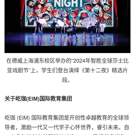
在德威上海浦东校区举办的“2024年智胜全球莎士比
亚戏剧节”上，学生们登台演绎《第十二夜》精选片
段。
关于屹珈
(EiM)
国际教育集团
屹珈 (EiM) 国际教育集团是开创性卓越教育的全球领
导者，激励一代又一代学子心怀世界，睿引未来。自