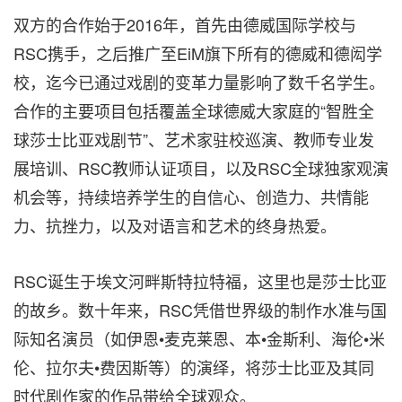
双方的合作始于2016年，首先由德威国际学校与
RSC携手，之后推广至EiM旗下所有的德威和德闳学
校，迄今已通过戏剧的变革力量影响了数千名学生。
合作的主要项目包括覆盖全球德威大家庭的“智胜全
球莎士比亚戏剧节”、艺术家驻校巡演、教师专业发
展培训、RSC教师认证项目，以及RSC全球独家观演
机会等，持续培养学生的自信心、创造力、共情能
力、抗挫力，以及对语言和艺术的终身热爱。
RSC诞生于埃文河畔斯特拉特福，这里也是莎士比亚
的故乡。数十年来，RSC凭借世界级的制作水准与国
际知名演员（如伊恩•麦克莱恩、本•金斯利、海伦•米
伦、拉尔夫•费因斯等）的演绎，将莎士比亚及其同
时代剧作家的作品带给全球观众。