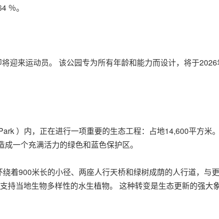
4 ％。
园，即将迎来运动员。 该公园专为所有年龄和能力而设计，将于20
。
on Park ）内，正在进行一项重要的生态工程：占地14,600平
改造成一个充满活力的绿色和蓝色保护区。
着900米长的小径、两座人行天桥和绿树成荫的人行道，与更广阔
化水和支持当地生物多样性的水生植物。 这种转变是生态更新的强