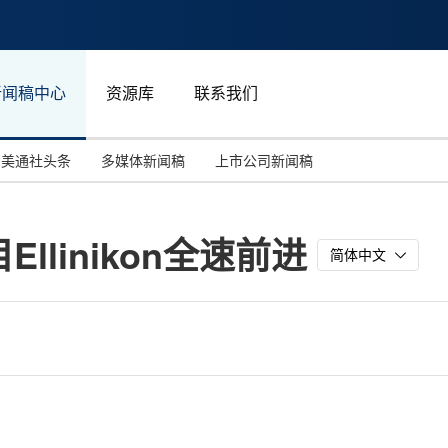
新闻稿中心
资源库
联系我们
美通社头条
多媒体新闻稿
上市公司新闻稿
国际消费电子展(CES)
汽车与交通
中国大陆
linikon全速前进
投资并购
能源化工与环保
马来西亚
简体中文
世界移动通信大会
教育与人力资源
澳大利亚
人工智能
体育
汉诺威工业博览会
广告营销传媒