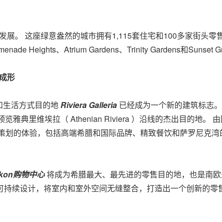
展。 这座绿意盎然的城市拥有1,115套住宅和100多家街头零售店，
enade Heights、Atrium Gardens、Trinity Gardens和Sunset 
中心成形
和生活方式目的地
Riviera Galleria
已经成为一个新的建筑标志。
可以预览雅典里维埃拉（ Athenian Riviera ）沿线的杰出目
精心策划的体验，包括高端希腊和国际品牌、精致餐饮和萨罗尼克湾的
nikon购物中心
将成为希腊最大、最先进的零售目的地，也是南欧
用混合、可持续设计，将室内和室外空间无缝整合，打造出一个创新