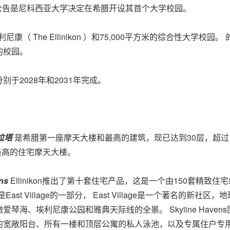
里程碑公告是尼科西亚大学决定在希腊开设其首个大学校园。
埃利尼康（ The Ellinikon ）和75,000平方米的综合性
的校园。
于2028年和2031年完成。
拉塔
是希腊第一座摩天大楼和最高的建筑，现已达到30层，超过
最高的住宅摩天大楼。
ens
Ellinikon推出了第十套住宅产品，这是一个由150套精致住宅组
East Village的一部分， East Village是一个著名的
琴海、埃利尼康公园和雅典天际线的全景。 Skyline Have
的宽敞阳台、所有一楼和顶层公寓的私人泳池，以及专属住户专