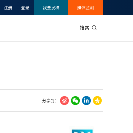
注册
登录
我要发稿
媒体监测
搜索
可持续发展
IT科技与互联网
日本
中国国际
零售业
韩国
碳中和
娱乐时尚与艺术
新加坡
企业扩张
环境
泰国
新质生产力
健康与医疗制药
财报
农业与制
美国临床肿瘤学会(ASCO)
通信业
企业社会
旅游与酒
分享到：
世界杯
会展
中国国际
房地产建