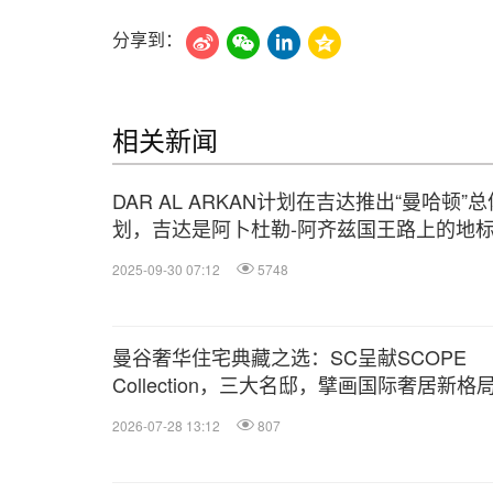
分享到：
相关新闻
DAR AL ARKAN计划在吉达推出“曼哈顿”
划，吉达是阿卜杜勒-阿齐兹国王路上的地
目的地，设有“特朗普广场”
2025-09-30 07:12
5748
曼谷奢华住宅典藏之选：SC呈献SCOPE
Collection，三大名邸，擘画国际奢居新格
2026-07-28 13:12
807