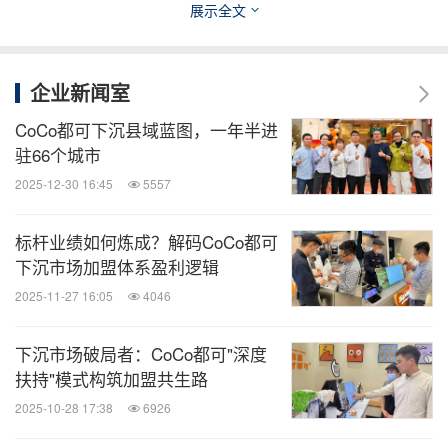
展示全文
2. 有餐饮经验：费用结构解析与价值传导
这类的加盟商关注的重点，在于门店的费用结构解析
企业新闻室
与品牌价值传导。张丽娜的做法是，算清楚这家店预
CoCo都可下沉县域蓝图，一年半进
期的投入和收益，帮助他们更好的理解总部的决策，
驻66个城市
如此在进入经营阶段效果更佳。
2025-12-30 16:45
5557
CoCo广东阳江加盟店，根据张丽娜的规划，在开业
标杆业绩如何炼成？解码CoCo都可
下沉市场加盟体系盈利逻辑
之前做了充分的预热和活动宣传，开业当天一炮而
2025-11-27 16:05
4046
红。
下沉市场破局者：CoCo都可"深度
"开业首日的销售量超过了1200杯。"张丽娜至今还记
扶持"模式构筑加盟共生路
得，因为火爆程度超出预期太多，门店一度不得不暂
2025-10-28 17:38
6926
停线上渠道，以更好服务到店的消费者。