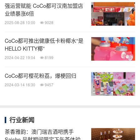
强运营赋能 CoCo都可汉南加盟店
随后的经营中，张丽娜帮助门店不断优化外卖策略，
业绩暴涨6倍
门店竞争力持续提升，加盟商尝到了甜头，二店、三
2025-08-28 10:00
9028
店的选址也提上了日程。"他对我们盈利模式是认可
CoCo都可推出健康低卡粉椰水“是
的，100%放心跟着我。"
HELLO KITTY椰”
2024-04-22 19:04
8199
3. 员工转加盟商：确保规范落地执行
CoCo都可樱花粉荔，爆梗回归
张丽娜说，在CoCo内部伙伴转为加盟商的情况中，
2024-03-14 16:30
9457
由于多年的工作经验，他们往往对品牌的经营模式非
常熟悉，更要确保门店在规范执行上严格遵守公司要
求。
行业新闻
对这类加盟商，持续监督便成为了张丽娜的工作重
茶香雅韵：澳门瑞吉酒吧携手
Saicho 呈献期间限定下午茶体验