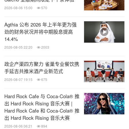
点。巡店时，她会关注营销执行、业绩对标、QSC管
2026-08-06 15:00
570
理与规范遵守四大方面，针对违规行为采取正面引
导，解释规则背后的逻辑以促进理解和执行。
Agthia 公布 2026 年上半年更为强
劲的财务状况并将中期股息提高
事实也证明，如果加盟商经过了系统的培训，又能将
14.4%
品牌的运营经验在门店执行到位，业绩就会超出预
2026-08-05 22:20
2003
期。
政企产渠四方聚力 雀巢专业餐饮携
手延吉共推米酒产业新范式
2026-08-07 19:15
675
Hard Rock Cafe 与 Coca-Cola® 推
出 Hard Rock Rising 音乐大赛 |
Hard Rock Cafe 和 Coca-Cola® 推
出 Hard Rock Rising 音乐大赛
2026-08-06 06:21
894