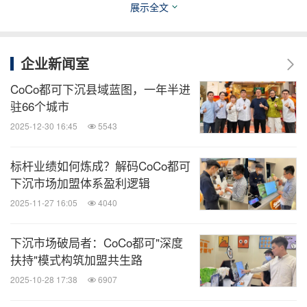
展示全文
企业新闻室
CoCo都可下沉县域蓝图，一年半进
驻66个城市
2025-12-30 16:45
5543
标杆业绩如何炼成？解码CoCo都可
CoCo都可牛乳茶系列
下沉市场加盟体系盈利逻辑
2025-11-27 16:05
4040
在消费者追求健康的风口上，CoCo都可也顺势放大
了其健康茶饮的产品理念。比如，近期推出了奶
下沉市场破局者：CoCo都可"深度
底"全奶升级"的"经典奶茶系列"，包括珍珠奶茶、奶
扶持"模式构筑加盟共生路
茶三兄弟、奶茶吨吨桶等。"全奶升级"奶底采用100%
2025-10-28 17:38
6907
纯动物乳脂的冰博克搭配优质纯牛奶，仅含生牛乳，