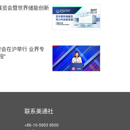
展览会暨世界储能创新
度研讨会在沪举行 业界专
程"
联系美通社
+86-10-5953 9500