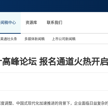
新闻稿中心
资源库
联系我们
美通社头条
多媒体新闻稿
上市公司新闻稿
国际消费电子展(CES)
汽车与交通
中国大陆
计高峰论坛 报名通道火热开
投资并购
能源化工与环保
马来西亚
世界移动通信大会
教育与人力资源
澳大利亚
人工智能
体育
汉诺威工业博览会
广告营销传媒
济格局深度调整、中国式现代化加速推进的背景下，企业面临日益复