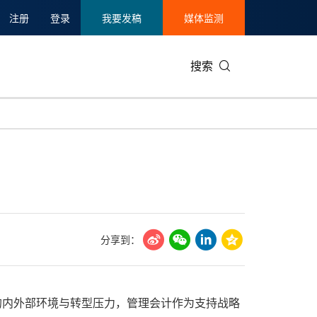
注册
登录
我要发稿
媒体监测
搜索
可持续发展
IT科技与互联网
日本
中国国际
零售业
韩国
启
碳中和
娱乐时尚与艺术
新加坡
企业扩张
环境
泰国
新质生产力
健康与医疗制药
财报
农业与制
美国临床肿瘤学会(ASCO)
通信业
企业社会
旅游与酒
分享到：
世界杯
会展
中国国际
房地产建
杂的内外部环境与转型压力，管理会计作为支持战略