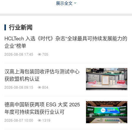
展示全文
和空间服务价值，还希望通过强调Community（社
区）的概念，创造多元丰富的办公与生活场景体验，
行业新闻
为租户之间创造沟通的机会，增强人与人之间的连
接。长期以来，我们始终秉承"快乐工作，精彩生
HCLTech 入选《时代》杂志“全球最具可持续发展能力的
企业”榜单
活"的运营理念，关注楼内每一个体对于工作氛围的
2026-08-08 17:45
705
舒适度和幸福感，通过不断满足租户对于办公环境、
办公生活的多元诉求，以获得租户对于wfc的认可与
汉高上海包装回收评估与测试中心
支持。
获欧盟机构认证
2026-08-08 09:15
804
了解更多详情，敬请关注"北京环球金融中心"微信公
众号
德高中国斩获两项 ESG 大奖 2025
年度可持续实践获行业认可
2026-08-07 10:00
1319
关于恒基兆业地产集团