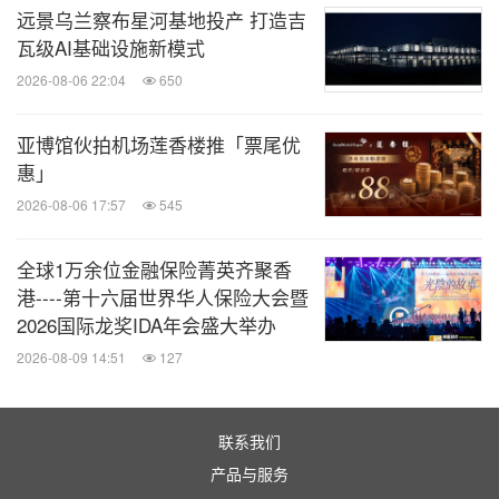
远景乌兰察布星河基地投产 打造吉
恒基兆业地产有限公司自1981年于香港上市，至今已
瓦级AI基础设施新模式
发展成为一家具领导地位之地产发展集团，业务遍及
2026-08-06 22:04
650
香港和内地。集团的核心业务为物业发展和物业投
资。此外亦持有两间上市附属公司，即恒基兆业发展
亚博馆伙拍机场莲香楼推「票尾优
惠」
有限公司和美丽华酒店企业有限公司，以及三间上市
2026-08-06 17:57
545
联营公司，即香港中华煤气有限公司（该公司持有一
间上市附属公司港华智慧能源有限公司之股份权
全球1万余位金融保险菁英齐聚香
益）、香港小轮(集团)有限公司及阳光房地产投资信
港----第十六届世界华人保险大会暨
托基金。彼此业务发挥协同效益，为集团带来相辅相
2026国际龙奖IDA年会盛大举办
成之优势。
2026-08-09 14:51
127
集团经常与国际著名建筑师和专业人士携手合作，创
联系我们
造经典的现代建筑，屡获国际奖誉。在香港，屹立中
产品与服务
环金融区的"国际金融中心综合发展项目"早已成为享