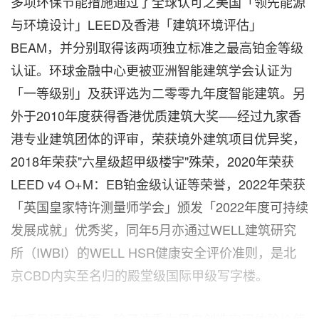
多项环保节能措施通过了全球认可之美国「领先能源
与环境设计」LEED及香港「建筑环境评估」
BEAM，并分别取得该两项独立标准之最高铂金等级
认证。环球金融中心更被亚洲智能建筑学会认证为
「一等级别」及获评选为二零零九年度智能建筑。另
外于2010年度获得香港优质建筑大奖──经过九家香
港专业建筑团体的评审，荣获境外建筑项目优异奖，
2018年荣获"六星级超甲级楼宇"殊荣，2020年荣获
LEED v4 O+M：EB铂金级认证等荣誉，2022年荣获
「英国皇家特许测量师学会」颁发「2022年度可持续
发展成就」优秀奖，同年5月亦通过WELL建筑研究
所（IWBI）的WELL HSR健康安全评价准则，是北
京CBD内实至名归的殿堂级国际甲级写字楼。
在项目运营方面，除了注重为租户创造空间体验价值