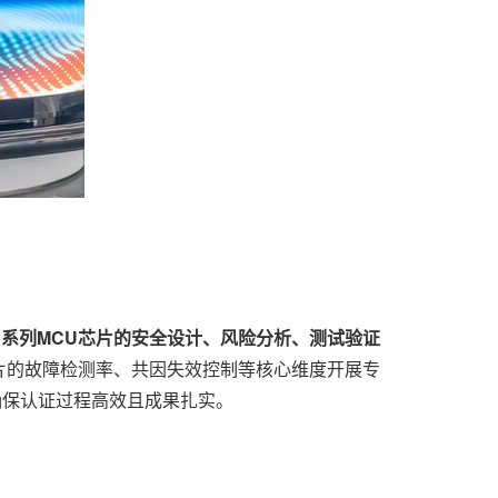
1
系列
MCU
芯片的安全设计、风险分析、测试验证
对芯片的故障检测率、共因失效控制等核心维度开展专
确保认证过程高效且成果扎实。