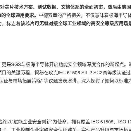
对芯片技术方案、测试数据、文档体系的全面初审，随后由德国
3
的全球通用要求。
中德双审的严格把关，不仅意味着极海半导体
力，标志着
该芯片可无缝对接全球工业领域的高安全等级应用场
更是SGS与极海半导体开启功能安全领域深度合作的新起点。
关键历程，揭秘在攻克IEC 61508 SIL 2 SC3高等级
球化认证与市场拓展策略" 等议题发表演讲，深入探讨了如何以标
赋能企业安全创新"为使命，拥有覆盖 IEC 61508、ISO 13
电子、工业控制企业突破安全认证难关，实现产品升级与市场拓