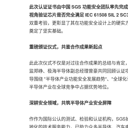
此次认证证书由中国
SGS
功能安全团队率先完成
视角验证芯片是否完全满足
IEC 61508 SIL 2 SC
双重考验，更彰显了其在功能安全设计上的硬实
奠定了坚实基础。
重磅颁证仪式，共鉴合作成果新起点
此此次仪式不仅是对过往合作成果的总结与肯定，
监郑峥、极海半导体副总经理曾豪共同回顾认证项目的
导围绕 "半导体产业功能安全发展趋势"、"全
半导体产业在全球竞争中占据优势地位。
深耕安全领域，共筑半导体产业安全屏障
作作为国际公认的测试、检验和认证机构，SGS始终以"
地化的技术服务能力，已助力众多半导体、汽车