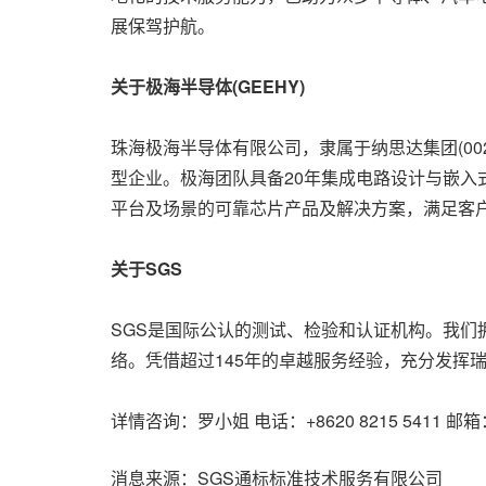
展保驾护航。
关于极海半导体
(GEEHY)
珠海极海半导体有限公司，隶属于纳思达集团(00
型企业。极海团队具备20年集成电路设计与嵌
平台及场景的可靠芯片产品及解决方案，满足客
关于
SGS
SGS是国际公认的测试、检验和认证机构。我们拥有
络。凭借超过145年的卓越服务经验，充分发挥
详情咨询：罗小姐 电话：+8620 8215 5411 邮箱
消息来源：SGS通标标准技术服务有限公司