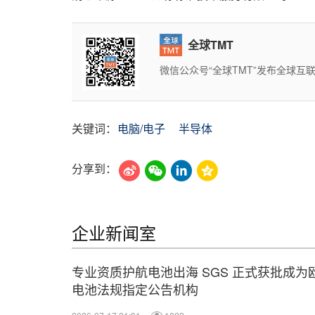
全球TMT
微信公众号“全球TMT”发布全球
关键词：
电脑/电子
半导体
分享到：
企业新闻室
专业资质护航电池出海 SGS 正式获批成为
电池法规指定公告机构