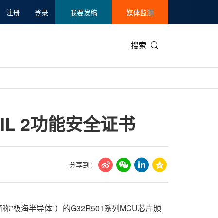
注册
登录
我要发稿
媒体监测
搜索
可持续发展
IT科技与互联网
日本
中国国际
零售业
韩国
SIL 2功能安全证书
碳中和
娱乐时尚与艺术
新加坡
企业扩张
环境
泰国
新质生产力
健康与医疗制药
财报
农业与制
美国临床肿瘤学会(ASCO)
通信业
企业社会
旅游与酒
分享到：
世界杯
会展
中国国际
房地产建
"极海半导体"）的G32R501系列MCU芯片颁