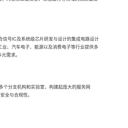
混合信号IC及系统级芯片研发与设计的集成电路设计
工业、汽车电子、能源以及消费电子等行业提供多
多元需求。
00多个分支机构和实验室，构建起庞大的服务网
、安全与合规性。