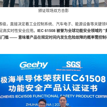
颁证现场双方合影
全等级，直接决定着工业控制系统、汽车电子、能源设备等关键领域
满足高实时性安全应用。
IEC 61508
被誉为全球功能安全领域的
"
高门槛
——
意味着产品在规定时间内发生危险故障的概率需控制