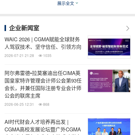
展示全文
该项目集合国际注册专业会计师公会（AICPA® &
CIMA®）的全球优质资源，并由CIMA专家团队负责
DMA的考试大纲编写及研发工作。考生通过DMA考
企业新闻室
试，可获得由CIMA颁发的数字化管理会计（DMA）
WAIC 2026 | CGMA赋能全球财务
国际权威证书，该证书具有AICPA® & CIMA®标识，
人驾驭技术、坚守信任、引领方向
并可快速衔接CGMA全球特许管理会计师认证通道，
2026-07-21 21:28
1035
享受全国多地国际紧缺人才政策。
阿尔弗雷德•拉莫塞迪出任CIMA英
国皇家特许管理会计师公会第93任
目录原文
关于印发《北京市国际职业资格认可目录
会长，并兼任国际注册专业会计师
（2025年版）》的通知_ 北京市人力资源和社会保障
公会的联席主席
局_政务公开_政策文件
2026-06-25 12:31
868
消息来源：CIMA英国皇家特许管理会计师公会上海代表处
AI时代财会人才培养再出发 |
CGMA高校发展论坛暨广外CGMA