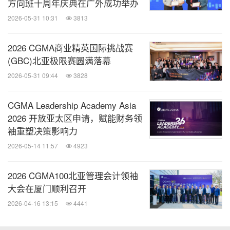
方向班十周年庆典在广外成功举办
美通说传播
2026-05-31 10:31
3813
美通社专注企业传播，为您分享全球范围内
市场公关、品牌营销、企业传播领域的最新
2026 CGMA商业精英国际挑战赛
趋势、动态，介绍相关知识、经验、技巧、
(GBC)北亚极限赛圆满落幕
案例和工具。
2026-05-31 09:44
3828
关键词：
教育
劳动力与人力资源
CGMA Leadership Academy Asia
2026 开放亚太区申请，赋能财务领
分享到：
袖重塑决策影响力
2026-05-14 11:57
4923
2026 CGMA100北亚管理会计领袖
大会在厦门顺利召开
2026-04-16 13:15
4441