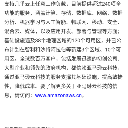
支持几乎云上任意工作负载，目前提供超过240项全
功能的服务，涵盖计算、存储、数据库、网络、数据
分析、机器学习与人工智能、物联网、移动、安全、
混合云、媒体，以及应用开发、部署与管理等方面；
基础设施遍及38个地理区域的120个可用区，并已公
布计划在智利和沙特阿拉伯等新建3个区域、10个可
用区。全球数百万客户，包括发展迅速的初创公司、
大型企业和领先的政府机构，都信赖亚马逊云科技，
通过亚马逊云科技的服务支撑其基础设施，提高敏捷
性，降低成本。要了解更多关于亚马逊云科技的信
息，请访问：
www.amazonaws.cn
。