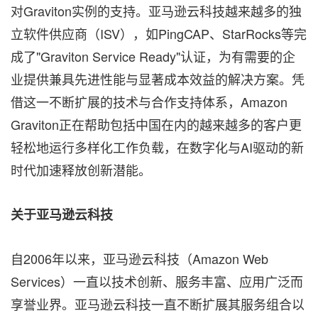
对Graviton实例的支持。亚马逊云科技越来越多的独
立软件供应商（ISV），如PingCAP、StarRocks等完
成了"Graviton Service Ready"认证，为有需要的企
业提供兼具先进性能与显著成本效益的解决方案。凭
借这一不断扩展的技术与合作支持体系，Amazon
Graviton正在帮助包括中国在内的越来越多的客户更
轻松地运行多样化工作负载，在数字化与AI驱动的新
时代加速释放创新潜能。
关于亚马逊云科技
自2006年以来，亚马逊云科技（Amazon Web
Services）一直以技术创新、服务丰富、应用广泛而
享誉业界。亚马逊云科技一直不断扩展其服务组合以