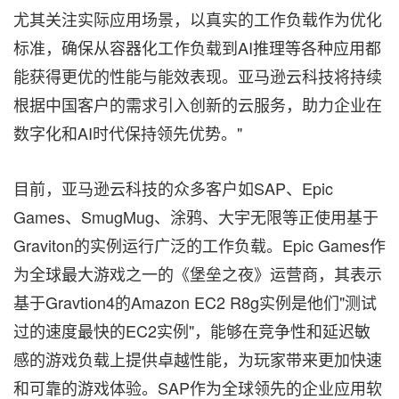
尤其关注实际应用场景，以真实的工作负载作为优化
标准，确保从容器化工作负载到AI推理等各种应用都
能获得更优的性能与能效表现。亚马逊云科技将持续
根据中国客户的需求引入创新的云服务，助力企业在
数字化和AI时代保持领先优势。"
目前，亚马逊云科技的众多客户如SAP、Epic
Games、SmugMug、涂鸦、大宇无限等正使用基于
Graviton的实例运行广泛的工作负载。Epic Games作
为全球最大游戏之一的《堡垒之夜》运营商，其表示
基于Gravtion4的Amazon EC2 R8g实例是他们"测试
过的速度最快的EC2实例"，能够在竞争性和延迟敏
感的游戏负载上提供卓越性能，为玩家带来更加快速
和可靠的游戏体验。SAP作为全球领先的企业应用软